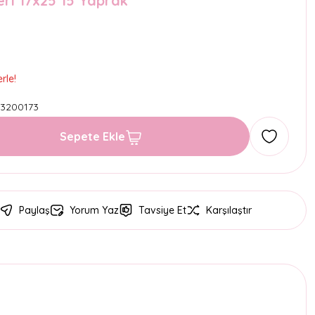
ri 17x25 15 Yaprak
rle!
3200173
Sepete Ekle
Paylaş
Yorum Yaz
Tavsiye Et
Karşılaştır