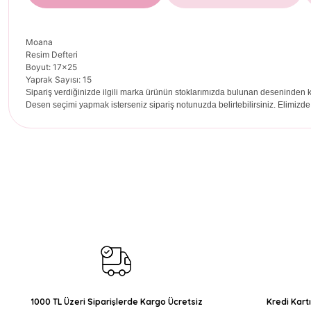
Moana
Resim Defteri
Boyut: 17x25
Yaprak Sayısı: 15
Sipariş verdiğinizde ilgili marka ürünün stoklarımızda bulunan deseninden k
Desen seçimi yapmak isterseniz sipariş notunuzda belirtebilirsiniz. Elimizde
Bu ürünün fiyat bilgisi, resim, ürün açıklamalarında ve diğer konul
Görüş ve önerileriniz için teşekkür ederiz.
Ürün resmi kalitesiz, bozuk veya görüntülenemiyor.
Ürün açıklamasında eksik bilgiler bulunuyor.
Ürün bilgilerinde hatalar bulunuyor.
Ürün fiyatı diğer sitelerden daha pahalı.
Bu ürüne benzer farklı alternatifler olmalı.
1000 TL Üzeri Siparişlerde Kargo Ücretsiz
Kredi Kart