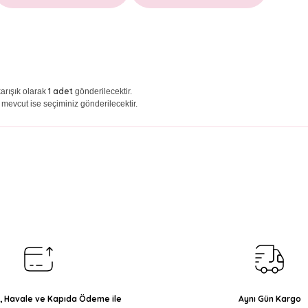
1 adet
arışık olarak
gönderilecektir.
 mevcut ise seçiminiz gönderilecektir.
arda yetersiz gördüğünüz noktaları öneri formunu kullanarak tarafımıza il
Bu ürüne ilk yorumu siz yapın!
Yorum Yaz
ı, Havale ve Kapıda Ödeme ile
Aynı Gün Kargo