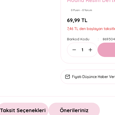
Moana Resim Defte
0 Puan - 0 Yorum
69,99 TL
7,46 TL den başlayan taksitle
Barkod Kodu
869304
Fiyatı Düşünce Haber Ver
Taksit Seçenekleri
Önerileriniz