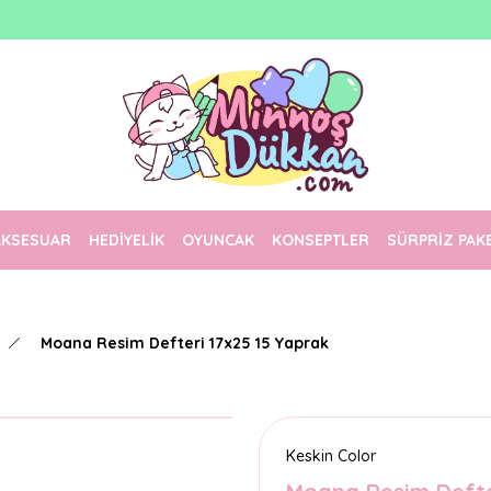
1500 TL Üzeri Ücretsiz Kargo
Tüm Siparişler Aynı Gün Kargoda!
Türkiye'nin En Eğlenceli Kırtasiyesi!
AKSESUAR
HEDİYELİK
OYUNCAK
KONSEPTLER
SÜRPRİZ PAK
Moana Resim Defteri 17x25 15 Yaprak
Keskin Color