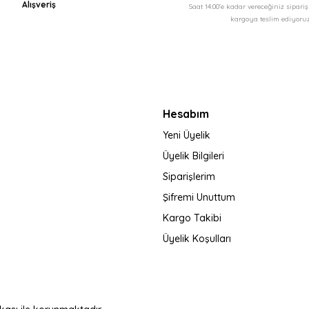
Alışveriş
Saat 14:00'e kadar vereceğiniz sipari
kargoya teslim ediyoruz
Gönder
Hesabım
Yeni Üyelik
Üyelik Bilgileri
Siparişlerim
Şifremi Unuttum
Kargo Takibi
Üyelik Koşulları