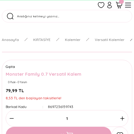
1500 TL Üzeri Ücretsiz Kargo
Tüm Siparişler Aynı Gün Kargoda!
Türkiye'nin En Eğlenceli Kırtasiyesi!
Anasayfa
KIRTASİYE
Kalemler
Versatil Kalemler
Gıpta
Monster Family 0.7 Versatil Kalem
0 Puan - 0 Yorum
79,99 TL
8,53 TL den başlayan taksitlerle!
Barkod Kodu
8697236159743