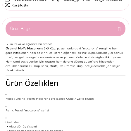
Karşılaştır
Ürün Bilgisi
Bilim, zeka ve eğlence bir arada!
Orijinal MoYu Macarons 3×3 Küp
, pastel tonlardaki “macarons” rengi ile hem
göze hitap eden hem de zihni çalıştıran eğlenceli bir hız küpü. Sürükleyici dönüş
hissi, dengeli manyetik mekanizması ve patlama önleme sistemiyle dikkat çeker.
Hem yeni başlayanlar için uygun hem de orta düzey cuber’lara hitap eden
özellikler sunar. Bu küp, sabır, strateji ve uzamsal düşünceyi destekleyen keyifli
bir aktivitedir.
Ürün Özellikleri
Model: Orijinal MoYu Macarons 3×3 (Speed Cube / Zeka Küpü)
Renk: Pastel “macarons” serisi
Özellikler:
• Akıcı dönüş sistemi
• Köşe kesme (corner cutting) kabiliyeti