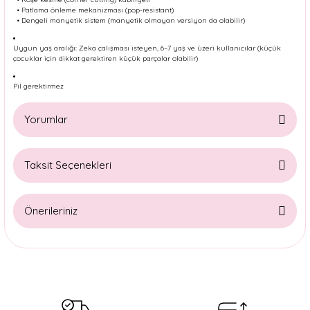
• Patlama önleme mekanizması (pop-resistant)
• Dengeli manyetik sistem (manyetik olmayan versiyon da olabilir)
Uygun yaş aralığı: Zeka çalışması isteyen, 6–7 yaş ve üzeri kullanıcılar (küçük
çocuklar için dikkat gerektiren küçük parçalar olabilir)
Pil gerektirmez
Yorumlar
Taksit Seçenekleri
Bu ürüne ilk yorumu siz yapın!
Önerileriniz
Yorum Yaz
Bu ürünün fiyat bilgisi, resim, ürün açıklamalarında ve diğer
konularda yetersiz gördüğünüz noktaları öneri formunu
kullanarak tarafımıza iletebilirsiniz.
Görüş ve önerileriniz için teşekkür ederiz.