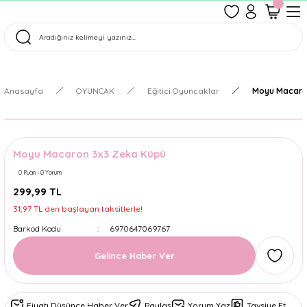
1500 TL Üzeri Ücretsiz Kargo
Tüm Siparişler Aynı Gün Kargoda!
Türkiye'nin En Eğlenceli Kırtasiyesi!
Anasayfa
OYUNCAK
Eğitici Oyuncaklar
Moyu Macaro
Moyu Macaron 3x3 Zeka Küpü
0 Puan - 0 Yorum
299,99 TL
31,97 TL den başlayan taksitlerle!
Barkod Kodu
6970647069767
Gelince Haber Ver
Fiyatı Düşünce Haber Ver
Paylaş
Yorum Yaz
Tavsiye Et