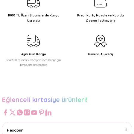
Ürün resmi kalitesiz, bozuk veya görüntülenemiyor.
Ürün açıklamasında eksik bilgiler bulunuyor.
1000 TL Üzeri Siparişlerde Kargo
Kredi Kartı, Havale ve Kapıda
Ücretsiz
Ödeme ile Alışveriş
Ürün bilgilerinde hatalar bulunuyor.
Ürün fiyatı diğer sitelerden daha pahalı.
Bu ürüne benzer farklı alternatifler olmalı.
Aynı Gün Kargo
Güvenli Alışveriş
Saat 14:00'e kadar vereceğiniz siparişleri aynı gün
kargoya teslim ediyoruz!
Gönder
Eğlenceli kırtasiye ürünleri!
Hesabım