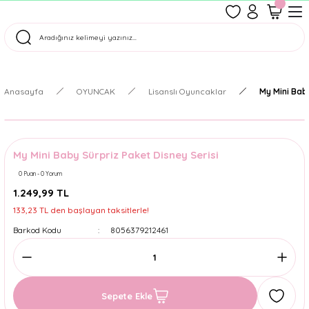
1500 TL Üzeri Ücretsiz Kargo
Tüm Siparişler Aynı Gün Kargoda!
Türkiye'nin En Eğlenceli Kırtasiyesi!
Anasayfa
OYUNCAK
Lisanslı Oyuncaklar
My Mini Bab
My Mini Baby Sürpriz Paket Disney Serisi
0 Puan - 0 Yorum
1.249,99 TL
133,23 TL den başlayan taksitlerle!
Barkod Kodu
8056379212461
Sepete Ekle