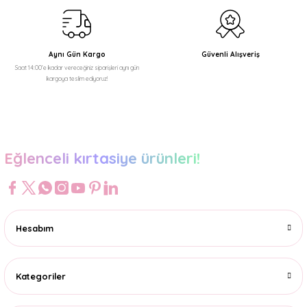
Ürün fiyatı diğer sitelerden daha pahalı.
Bu ürüne benzer farklı alternatifler olmalı.
Aynı Gün Kargo
Güvenli Alışveriş
Saat 14:00'e kadar vereceğiniz siparişleri aynı gün
kargoya teslim ediyoruz!
Gönder
Eğlenceli kırtasiye ürünleri!
Hesabım
Kategoriler