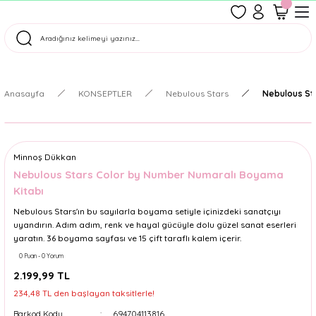
1500 TL Üzeri Ücretsiz Kargo
Tüm Siparişler Aynı Gün Kargoda!
Türkiye'nin En Eğlenceli Kırtasiyesi!
Anasayfa
KONSEPTLER
Nebulous Stars
Nebulous St
Minnoş Dükkan
Nebulous Stars Color by Number Numaralı Boyama
Kitabı
Nebulous Stars'ın bu sayılarla boyama setiyle içinizdeki sanatçıyı
uyandırın. Adım adım, renk ve hayal gücüyle dolu güzel sanat eserleri
yaratın. 36 boyama sayfası ve 15 çift taraflı kalem içerir.
0 Puan - 0 Yorum
2.199,99 TL
234,48 TL den başlayan taksitlerle!
Barkod Kodu
694704113816