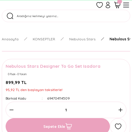
1500 TL Üzeri Ücretsiz Kargo
Tüm Siparişler Aynı Gün Kargoda!
Türkiye'nin En Eğlenceli Kırtasiyesi!
Anasayfa
KONSEPTLER
Nebulous Stars
Nebulous St
Nebulous Stars Designer To Go Set Isadora
0 Puan - 0 Yorum
899,99 TL
95,92 TL den başlayan taksitlerle!
Barkod Kodu
694704114509
Sepete Ekle