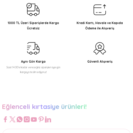
Ürün resmi kalitesiz, bozuk veya görüntülenemiyor.
Ürün açıklamasında eksik bilgiler bulunuyor.
1000 TL Üzeri Siparişlerde Kargo
Kredi Kartı, Havale ve Kapıda
Ücretsiz
Ödeme ile Alışveriş
Ürün bilgilerinde hatalar bulunuyor.
Ürün fiyatı diğer sitelerden daha pahalı.
Bu ürüne benzer farklı alternatifler olmalı.
Aynı Gün Kargo
Güvenli Alışveriş
Saat 14:00'e kadar vereceğiniz siparişleri aynı gün
kargoya teslim ediyoruz!
Gönder
Eğlenceli kırtasiye ürünleri!