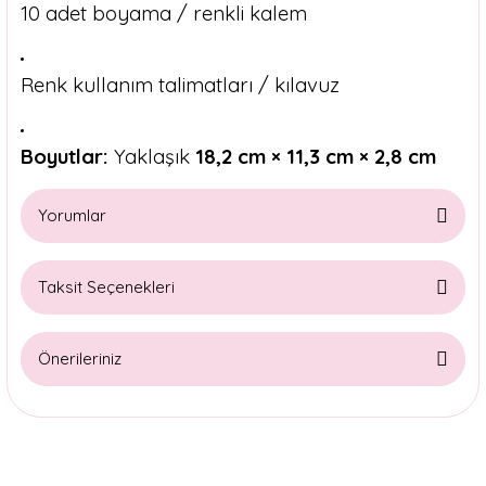
10 adet boyama / renkli kalem
Renk kullanım talimatları / kılavuz
Boyutlar:
Yaklaşık
18,2 cm × 11,3 cm × 2,8 cm
Yorumlar
Taksit Seçenekleri
Bu ürüne ilk yorumu siz yapın!
Önerileriniz
Yorum Yaz
Bu ürünün fiyat bilgisi, resim, ürün açıklamalarında ve diğer
konularda yetersiz gördüğünüz noktaları öneri formunu
kullanarak tarafımıza iletebilirsiniz.
Görüş ve önerileriniz için teşekkür ederiz.