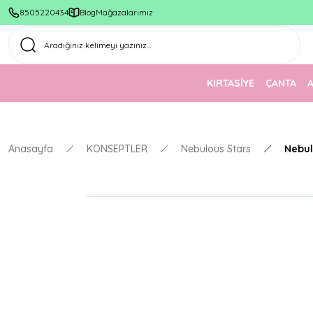
8505220434
Blog
Mağazalarımız
KIRTASİYE
ÇANTA
Anasayfa
KONSEPTLER
Nebulous Stars
Nebul