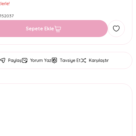
erle!
152037
Sepete Ekle
Paylaş
Yorum Yaz
Tavsiye Et
Karşılaştır