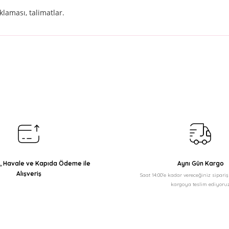
klaması, talimatlar.
arda yetersiz gördüğünüz noktaları öneri formunu kullanarak tarafımıza il
Bu ürüne ilk yorumu siz yapın!
Yorum Yaz
ı, Havale ve Kapıda Ödeme ile
Aynı Gün Kargo
Alışveriş
Saat 14:00'e kadar vereceğiniz sipari
kargoya teslim ediyoruz
Gönder