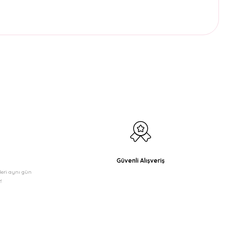
etebilirsiniz.
Güvenli Alışveriş
şleri aynı gün
!