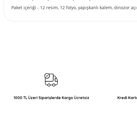
Paket içeriği - 12 resim, 12 folyo, yapışkanlı kalem, dinozor açı
Bu ürünün fiyat bilgisi, resim, ürün açıklamalarında ve diğer konul
Görüş ve önerileriniz için teşekkür ederiz.
Ürün resmi kalitesiz, bozuk veya görüntülenemiyor.
Ürün açıklamasında eksik bilgiler bulunuyor.
Ürün bilgilerinde hatalar bulunuyor.
Ürün fiyatı diğer sitelerden daha pahalı.
Bu ürüne benzer farklı alternatifler olmalı.
1000 TL Üzeri Siparişlerde Kargo Ücretsiz
Kredi Kart