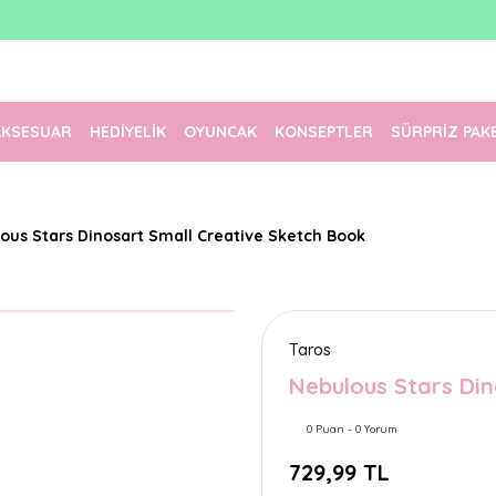
1500 TL Üzeri Ücretsiz Kargo
Tüm Siparişler Aynı Gün Kargoda!
Türkiye'nin En Eğlenceli Kırtasiyesi!
AKSESUAR
HEDİYELİK
OYUNCAK
KONSEPTLER
SÜRPRİZ PAK
ous Stars Dinosart Small Creative Sketch Book
Taros
Nebulous Stars Din
0 Puan - 0 Yorum
729,99 TL