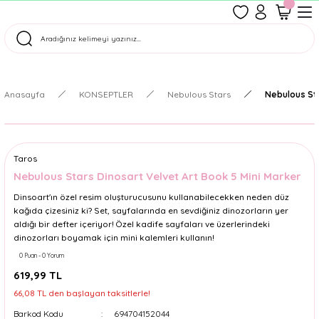
1500 TL Üzeri Ücretsiz Kargo
Tüm Siparişler Aynı Gün Kargoda!
Türkiye'nin En Eğlenceli Kırtasiyesi!
Anasayfa
KONSEPTLER
Nebulous Stars
Nebulous Sta
Taros
Nebulous Stars Dinosart Velvet Art Book 5 Mini Marker
Dinsoart'ın özel resim oluşturucusunu kullanabilecekken neden düz
kağıda çizesiniz ki? Set, sayfalarında en sevdiğiniz dinozorların yer
aldığı bir defter içeriyor! Özel kadife sayfaları ve üzerlerindeki
dinozorları boyamak için mini kalemleri kullanın!
0 Puan - 0 Yorum
619,99 TL
66,08 TL den başlayan taksitlerle!
Barkod Kodu
694704152044