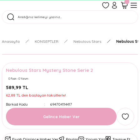
1500 TL Üzeri Ücretsiz Kargo
Tüm Siparişler Aynı Gün Kargoda!
Türkiye'nin En Eğlenceli Kırtasiyesi!
Anasayfa
KONSEPTLER
Nebulous Stars
Nebulous St
Nebulous Stars Mystery Stone Serie 2
0 Puan - 0 Yorum
589,99 TL
62,88 TL den başlayan taksitlerle!
Barkod Kodu
694704114417
Gelince Haber Ver
Fiyatı Düşünce Haber Ver
Paylaş
Yorum Yaz
Tavsiye Et