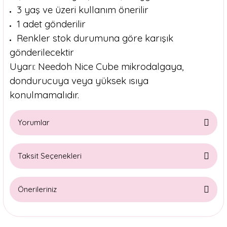
3 yaş ve üzeri kullanım önerilir
1 adet gönderilir
Renkler stok durumuna göre karışık
gönderilecektir
Uyarı: Needoh Nice Cube mikrodalgaya,
dondurucuya veya yüksek ısıya
konulmamalıdır.
Yorumlar
Taksit Seçenekleri
Bu ürüne ilk yorumu siz yapın!
Önerileriniz
Yorum Yaz
Bu ürünün fiyat bilgisi, resim, ürün açıklamalarında ve diğer
konularda yetersiz gördüğünüz noktaları öneri formunu