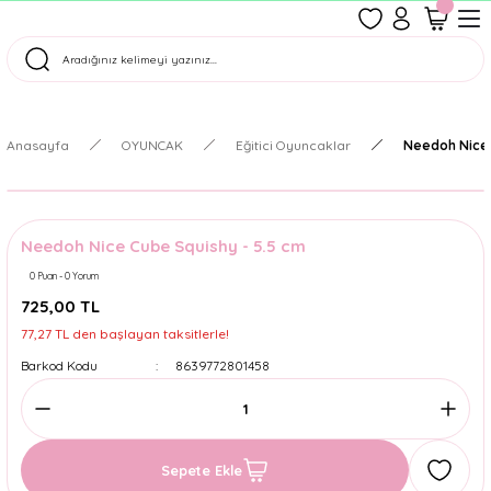
1500 TL Üzeri Ücretsiz Kargo
Tüm Siparişler Aynı Gün Kargoda!
Türkiye'nin En Eğlenceli Kırtasiyesi!
Anasayfa
OYUNCAK
Eğitici Oyuncaklar
Needoh Nice 
Needoh Nice Cube Squishy - 5.5 cm
0 Puan - 0 Yorum
725,00 TL
77,27 TL den başlayan taksitlerle!
Barkod Kodu
8639772801458
Sepete Ekle