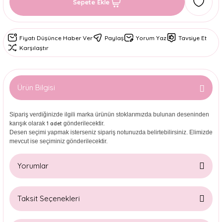
Sepete Ekle
Fiyatı Düşünce Haber Ver
Paylaş
Yorum Yaz
Tavsiye Et
Karşılaştır
Ürün Bilgisi
Sipariş verdiğinizde ilgili marka ürünün stoklarımızda bulunan deseninden
karışık olarak
gönderilecektir.
1 adet
Desen seçimi yapmak isterseniz sipariş notunuzda belirtebilirsiniz. Elimizde
mevcut ise seçiminiz gönderilecektir.
Yorumlar
Taksit Seçenekleri
Bu ürüne ilk yorumu siz yapın!