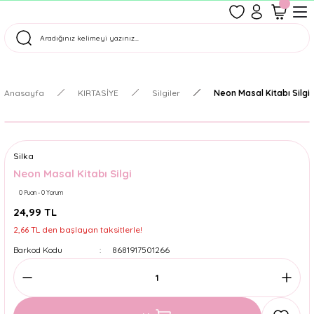
1500 TL Üzeri Ücretsiz Kargo
Tüm Siparişler Aynı Gün Kargoda!
Türkiye'nin En Eğlenceli Kırtasiyesi!
Anasayfa
KIRTASİYE
Silgiler
Neon Masal Kitabı Silgi
Silka
Neon Masal Kitabı Silgi
0 Puan - 0 Yorum
24,99 TL
2,66 TL den başlayan taksitlerle!
Barkod Kodu
8681917501266