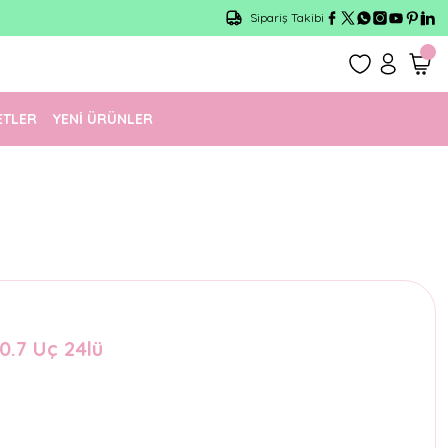
Sipariş Takibi
ETLER
YENİ ÜRÜNLER
0.7 Uç 24lü