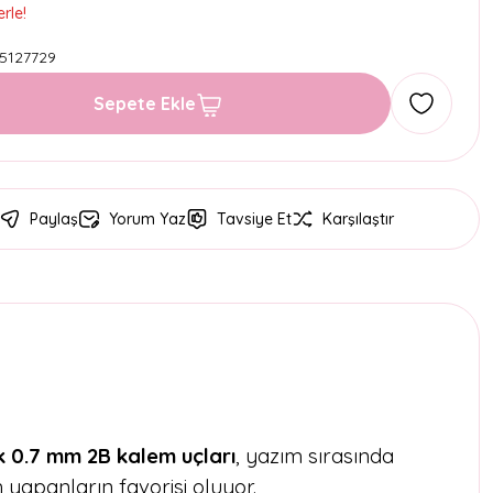
rle!
5127729
Sepete Ekle
Paylaş
Yorum Yaz
Tavsiye Et
Karşılaştır
k 0.7 mm 2B kalem uçları
, yazım sırasında
yapanların favorisi oluyor.