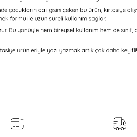
de çocukların da ilgisini çeken bu ürün, kırtasiye alışve
ek formu ile uzun süreli kullanım sağlar.
r. Bu yönüyle hem bireysel kullanım hem de sınıf, oku
asiye ürünleriyle yazı yazmak artık çok daha keyifli!
arda yetersiz gördüğünüz noktaları öneri formunu kullanarak tarafımıza il
Bu ürüne ilk yorumu siz yapın!
Yorum Yaz