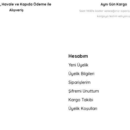
ı, Havale ve Kapıda Ödeme ile
Aynı Gün Kargo
Alışveriş
Saat 14:00'e kadar vereceğiniz sipari
kargoya teslim ediyoruz
Gönder
Hesabım
Yeni Üyelik
Üyelik Bilgileri
Siparişlerim
Şifremi Unuttum
Kargo Takibi
Üyelik Koşulları