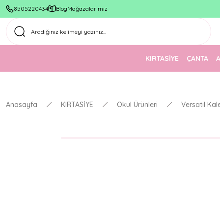
8505220434
Blog
Mağazalarımız
KIRTASİYE
ÇANTA
Anasayfa
KIRTASİYE
Okul Ürünleri
Versatil Kal