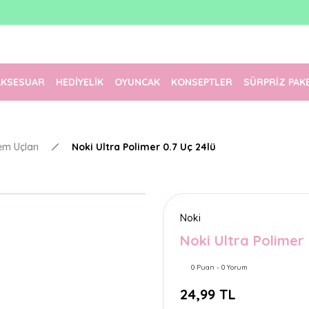
1500 TL Üzeri Ücretsiz Kargo
Tüm Siparişler Aynı Gün Kargoda!
Türkiye'nin En Eğlenceli Kırtasiyesi!
AKSESUAR
HEDİYELİK
OYUNCAK
KONSEPTLER
SÜRPRİZ PAK
em Uçları
Noki Ultra Polimer 0.7 Uç 24lü
Noki
Noki Ultra Polimer 
0 Puan - 0 Yorum
24,99 TL