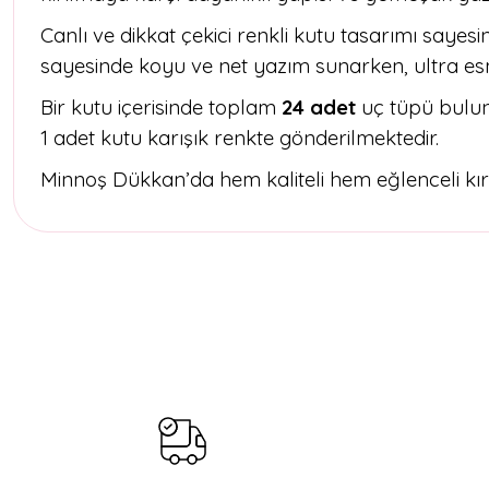
Canlı ve dikkat çekici renkli kutu tasarımı sayesin
sayesinde koyu ve net yazım sunarken, ultra esn
Bir kutu içerisinde toplam
24 adet
uç tüpü bulunu
1 adet kutu karışık renkte gönderilmektedir.
Minnoş Dükkan’da hem kaliteli hem eğlenceli kırt
Bu ürünün fiyat bilgisi, resim, ürün açıklamalarında ve diğer konul
Görüş ve önerileriniz için teşekkür ederiz.
Ürün resmi kalitesiz, bozuk veya görüntülenemiyor.
Ürün açıklamasında eksik bilgiler bulunuyor.
Ürün bilgilerinde hatalar bulunuyor.
Ürün fiyatı diğer sitelerden daha pahalı.
Bu ürüne benzer farklı alternatifler olmalı.