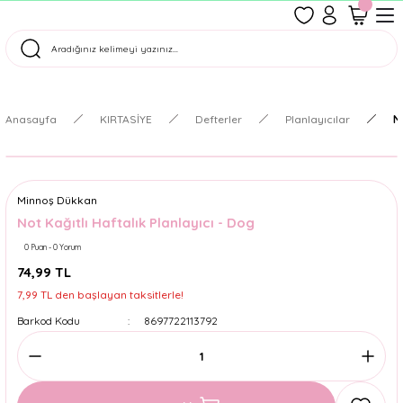
1500 TL Üzeri Ücretsiz Kargo
Tüm Siparişler Aynı Gün Kargoda!
Türkiye'nin En Eğlenceli Kırtasiyesi!
Anasayfa
KIRTASİYE
Defterler
Planlayıcılar
N
Minnoş Dükkan
Not Kağıtlı Haftalık Planlayıcı - Dog
0 Puan - 0 Yorum
74,99 TL
7,99 TL den başlayan taksitlerle!
Barkod Kodu
8697722113792