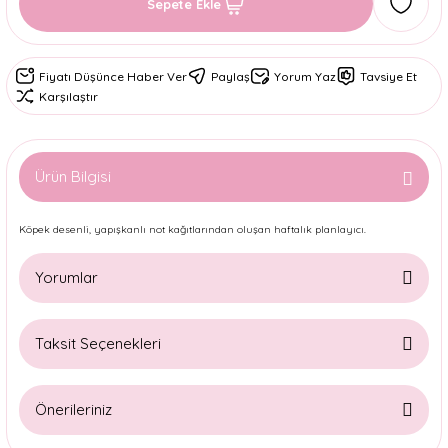
Sepete Ekle
Fiyatı Düşünce Haber Ver
Paylaş
Yorum Yaz
Tavsiye Et
Karşılaştır
Ürün Bilgisi
Köpek desenli, yapışkanlı not kağıtlarından oluşan haftalık planlayıcı.
Yorumlar
Taksit Seçenekleri
Bu ürüne ilk yorumu siz yapın!
Önerileriniz
Yorum Yaz