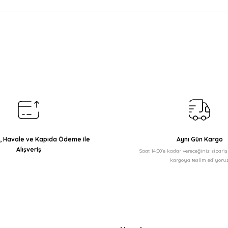
arda yetersiz gördüğünüz noktaları öneri formunu kullanarak tarafımıza il
Bu ürüne ilk yorumu siz yapın!
Yorum Yaz
ı, Havale ve Kapıda Ödeme ile
Aynı Gün Kargo
Alışveriş
Saat 14:00'e kadar vereceğiniz sipari
kargoya teslim ediyoruz
Gönder