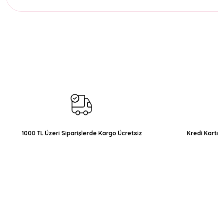
Bu ürünün fiyat bilgisi, resim, ürün açıklamalarında ve diğer konul
Görüş ve önerileriniz için teşekkür ederiz.
Ürün resmi kalitesiz, bozuk veya görüntülenemiyor.
Ürün açıklamasında eksik bilgiler bulunuyor.
Ürün bilgilerinde hatalar bulunuyor.
Ürün fiyatı diğer sitelerden daha pahalı.
Bu ürüne benzer farklı alternatifler olmalı.
1000 TL Üzeri Siparişlerde Kargo Ücretsiz
Kredi Kart