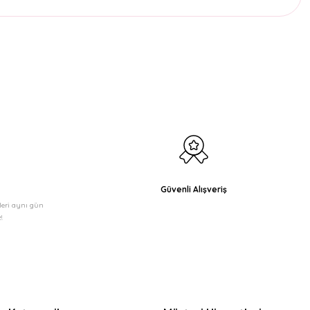
etebilirsiniz.
Güvenli Alışveriş
şleri aynı gün
!