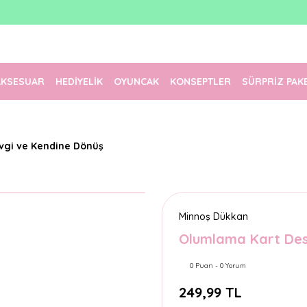
1500 TL Üzeri Ücretsiz Kargo
Tüm Siparişler Aynı Gün Kargoda!
Türkiye'nin En Eğlenceli Kırtasiyesi!
AKSESUAR
HEDİYELİK
OYUNCAK
KONSEPTLER
SÜRPRİZ PAK
vgi ve Kendine Dönüş
Minnoş Dükkan
Olumlama Kart Des
0 Puan - 0 Yorum
249,99 TL