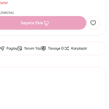
erle!
32585342
Sepete Ekle
Paylaş
Yorum Yaz
Tavsiye Et
Karşılaştır