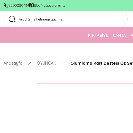
8505220434
Blog
Mağazalarımız
KIRTASİYE
ÇANTA
Anasayfa
OYUNCAK
Olumlama Kart Destesi Öz Se