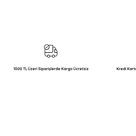
Bu ürünün fiyat bilgisi, resim, ürün açıklamalarında ve diğer konul
Görüş ve önerileriniz için teşekkür ederiz.
Ürün resmi kalitesiz, bozuk veya görüntülenemiyor.
Ürün açıklamasında eksik bilgiler bulunuyor.
Ürün bilgilerinde hatalar bulunuyor.
Ürün fiyatı diğer sitelerden daha pahalı.
Bu ürüne benzer farklı alternatifler olmalı.
1000 TL Üzeri Siparişlerde Kargo Ücretsiz
Kredi Kart