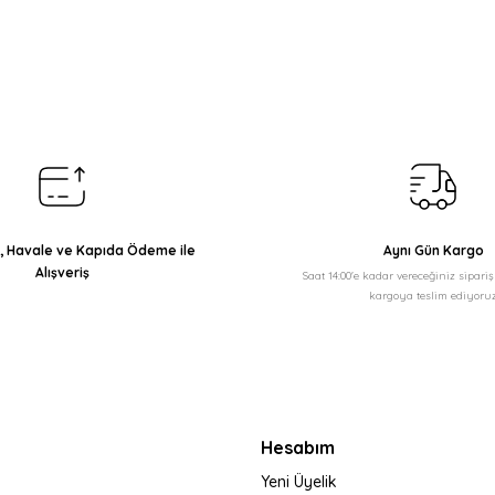
arda yetersiz gördüğünüz noktaları öneri formunu kullanarak tarafımıza il
Bu ürüne ilk yorumu siz yapın!
Yorum Yaz
ı, Havale ve Kapıda Ödeme ile
Aynı Gün Kargo
Alışveriş
Saat 14:00'e kadar vereceğiniz sipari
kargoya teslim ediyoruz
Gönder
Hesabım
Yeni Üyelik