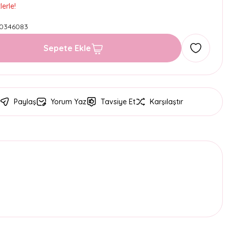
erle!
0346083
Sepete Ekle
Paylaş
Yorum Yaz
Tavsiye Et
Karşılaştır