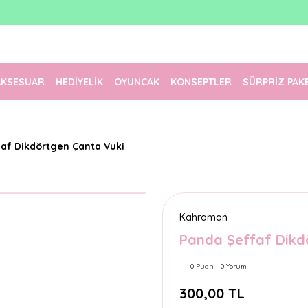
1500 TL Üzeri Ücretsiz Kargo
Tüm Siparişler Aynı Gün Kargoda!
Türkiye'nin En Eğlenceli Kırtasiyesi!
AKSESUAR
HEDİYELİK
OYUNCAK
KONSEPTLER
SÜRPRİZ PAK
af Dikdörtgen Çanta Vuki
Kahraman
Panda Şeffaf Dikd
0 Puan - 0 Yorum
300,00 TL