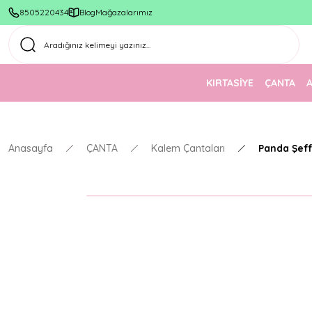
8505220434
Blog
Mağazalarımız
KIRTASİYE
ÇANTA
Anasayfa
ÇANTA
Kalem Çantaları
Panda Şeff