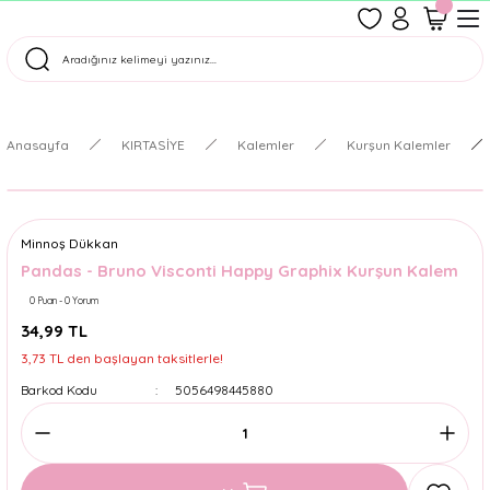
1500 TL Üzeri Ücretsiz Kargo
Tüm Siparişler Aynı Gün Kargoda!
Türkiye'nin En Eğlenceli Kırtasiyesi!
Anasayfa
KIRTASİYE
Kalemler
Kurşun Kalemler
Minnoş Dükkan
Pandas - Bruno Visconti Happy Graphix Kurşun Kalem
0 Puan - 0 Yorum
34,99 TL
3,73 TL den başlayan taksitlerle!
Barkod Kodu
5056498445880