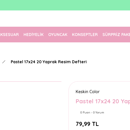
1500 TL Üzeri Ücretsiz Kargo
Tüm Siparişler Aynı Gün Kargoda!
Türkiye'nin En Eğlenceli Kırtasiyesi!
AKSESUAR
HEDİYELİK
OYUNCAK
KONSEPTLER
SÜRPRİZ PAK
Pastel 17x24 20 Yaprak Resim Defteri
Keskin Color
Pastel 17x24 20 Ya
0 Puan - 0 Yorum
79,99 TL