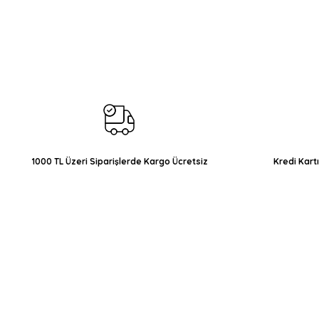
Bu ürünün fiyat bilgisi, resim, ürün açıklamalarında ve diğer konul
Görüş ve önerileriniz için teşekkür ederiz.
Ürün resmi kalitesiz, bozuk veya görüntülenemiyor.
Ürün açıklamasında eksik bilgiler bulunuyor.
Ürün bilgilerinde hatalar bulunuyor.
Ürün fiyatı diğer sitelerden daha pahalı.
Bu ürüne benzer farklı alternatifler olmalı.
1000 TL Üzeri Siparişlerde Kargo Ücretsiz
Kredi Kart