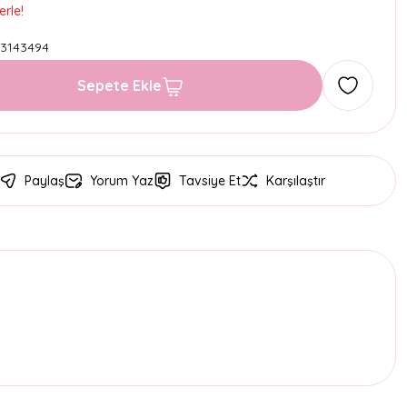
erle!
3143494
Sepete Ekle
Paylaş
Yorum Yaz
Tavsiye Et
Karşılaştır