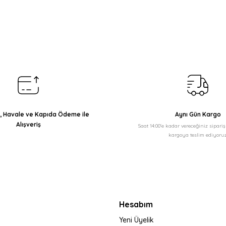
arda yetersiz gördüğünüz noktaları öneri formunu kullanarak tarafımıza il
Bu ürüne ilk yorumu siz yapın!
Yorum Yaz
ı, Havale ve Kapıda Ödeme ile
Aynı Gün Kargo
Alışveriş
Saat 14:00'e kadar vereceğiniz sipari
kargoya teslim ediyoruz
Gönder
Hesabım
Yeni Üyelik