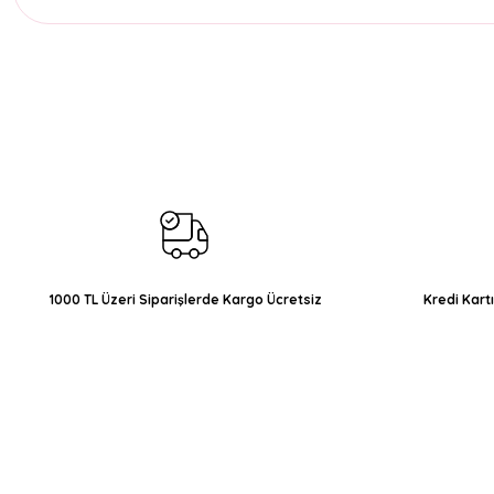
Bu ürünün fiyat bilgisi, resim, ürün açıklamalarında ve diğer konul
Görüş ve önerileriniz için teşekkür ederiz.
Ürün resmi kalitesiz, bozuk veya görüntülenemiyor.
Ürün açıklamasında eksik bilgiler bulunuyor.
Ürün bilgilerinde hatalar bulunuyor.
Ürün fiyatı diğer sitelerden daha pahalı.
Bu ürüne benzer farklı alternatifler olmalı.
1000 TL Üzeri Siparişlerde Kargo Ücretsiz
Kredi Kart