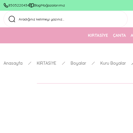
8505220434
Blog
Mağazalarımız
KIRTASİYE
ÇANTA
Anasayfa
KIRTASİYE
Boyalar
Kuru Boyalar