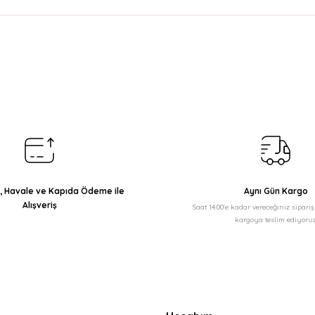
arda yetersiz gördüğünüz noktaları öneri formunu kullanarak tarafımıza il
Bu ürüne ilk yorumu siz yapın!
Yorum Yaz
ı, Havale ve Kapıda Ödeme ile
Aynı Gün Kargo
Alışveriş
Saat 14:00'e kadar vereceğiniz sipari
kargoya teslim ediyoruz
Gönder