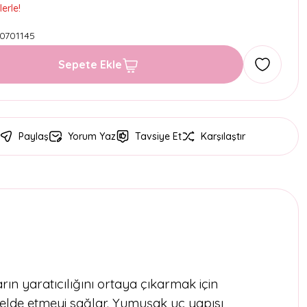
erle!
0701145
Sepete Ekle
Paylaş
Yorum Yaz
Tavsiye Et
Karşılaştır
rın yaratıcılığını ortaya çıkarmak için
m elde etmeyi sağlar. Yumuşak uç yapısı