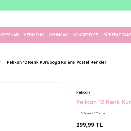
1500 TL Üzeri Ücretsiz Kargo
Tüm Siparişler Aynı Gün Kargoda!
Türkiye'nin En Eğlenceli Kırtasiyesi!
AKSESUAR
HEDİYELİK
OYUNCAK
KONSEPTLER
SÜRPRİZ PAK
Pelikan 12 Renk Kuruboya Kalemi Pastel Renkler
Pelikan
Pelikan 12 Renk Ku
0 Puan - 0 Yorum
299,99 TL