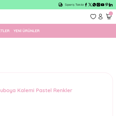
Sipariş Takibi
ETLER
YENİ ÜRÜNLER
ruboya Kalemi Pastel Renkler