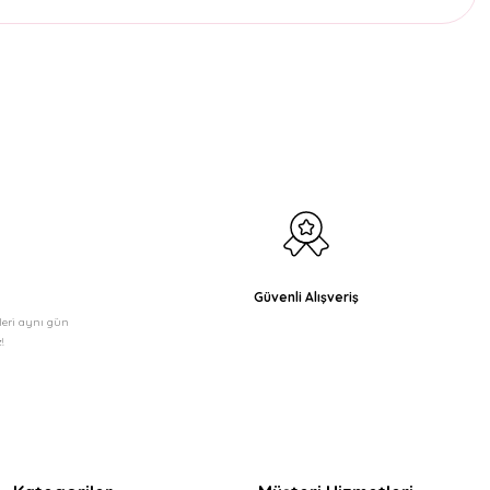
etebilirsiniz.
Güvenli Alışveriş
şleri aynı gün
!