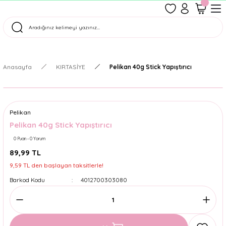
1500 TL Üzeri Ücretsiz Kargo
Tüm Siparişler Aynı Gün Kargoda!
Türkiye'nin En Eğlenceli Kırtasiyesi!
Anasayfa
KIRTASİYE
Pelikan 40g Stick Yapıştırıcı
Pelikan
Pelikan 40g Stick Yapıştırıcı
0 Puan - 0 Yorum
89,99 TL
9,59 TL den başlayan taksitlerle!
Barkod Kodu
4012700303080