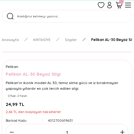
1500 TL Üzeri Ücretsiz Kargo
Tüm Siparişler Aynı Gün Kargoda!
Türkiye'nin En Eğlenceli Kırtasiyesi!
Anasayfa
KIRTASİYE
Silgiler
Pelikan AL-30 Beyaz Sil
Pelikan
Pelikan AL-30 Beyaz Silgi
Pelikan’ın ikonik modeli AL 30, temiz silme gücü ve iz bırakmayan
yapısıyla yıllardır en çok tercih edilen silgi.
0 Puan - 0 Yorum
24,99 TL
2,66 TL den başlayan taksitlerle!
Barkod Kodu
4012700619631