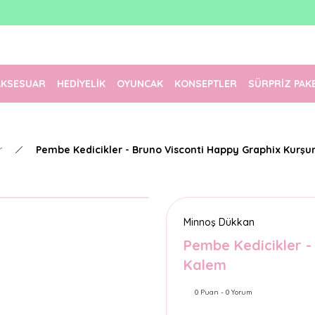
1500 TL Üzeri Ücretsiz Kargo
Tüm Siparişler Aynı Gün Kargoda!
Türkiye'nin En Eğlenceli Kırtasiyesi!
AKSESUAR
HEDİYELİK
OYUNCAK
KONSEPTLER
SÜRPRİZ PAK
r
Pembe Kedicikler - Bruno Visconti Happy Graphix Kurş
Minnoş Dükkan
Pembe Kedicikler -
Kalem
0 Puan - 0 Yorum