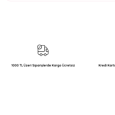
Bu ürünün fiyat bilgisi, resim, ürün açıklamalarında ve diğer konul
Görüş ve önerileriniz için teşekkür ederiz.
Ürün resmi kalitesiz, bozuk veya görüntülenemiyor.
Ürün açıklamasında eksik bilgiler bulunuyor.
Ürün bilgilerinde hatalar bulunuyor.
Ürün fiyatı diğer sitelerden daha pahalı.
Bu ürüne benzer farklı alternatifler olmalı.
1000 TL Üzeri Siparişlerde Kargo Ücretsiz
Kredi Kart