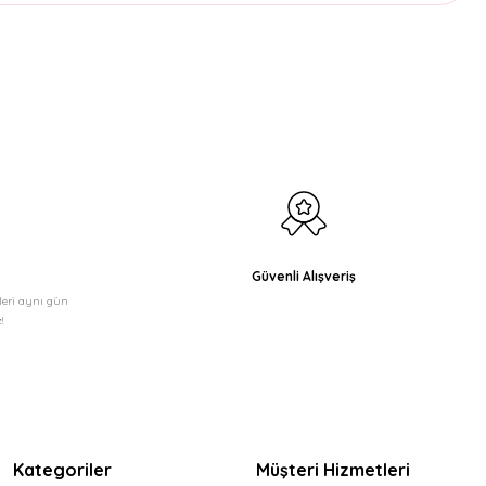
etebilirsiniz.
Güvenli Alışveriş
şleri aynı gün
!
Kategoriler
Müşteri Hizmetleri