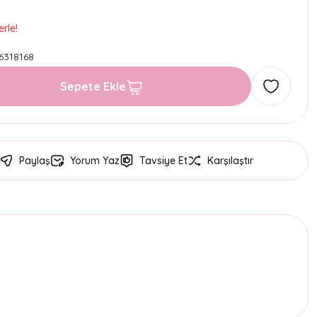
rle!
6318168
Sepete Ekle
Paylaş
Yorum Yaz
Tavsiye Et
Karşılaştır