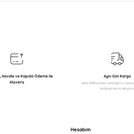
arda yetersiz gördüğünüz noktaları öneri formunu kullanarak tarafımıza il
Bu ürüne ilk yorumu siz yapın!
Yorum Yaz
ı, Havale ve Kapıda Ödeme ile
Aynı Gün Kargo
Alışveriş
Saat 14:00'e kadar vereceğiniz sipari
kargoya teslim ediyoruz
Gönder
Hesabım