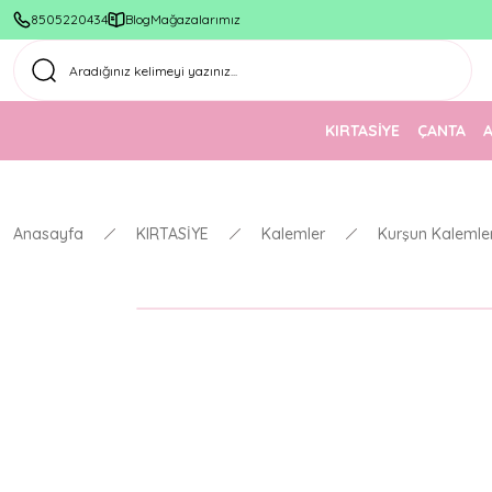
8505220434
Blog
Mağazalarımız
KIRTASİYE
ÇANTA
Anasayfa
KIRTASİYE
Kalemler
Kurşun Kalemle