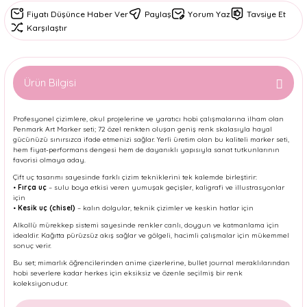
Fiyatı Düşünce Haber Ver
Paylaş
Yorum Yaz
Tavsiye Et
Karşılaştır
Ürün Bilgisi
Profesyonel çizimlere, okul projelerine ve yaratıcı hobi çalışmalarına ilham olan
Penmark Art Marker seti; 72 özel renkten oluşan geniş renk skalasıyla hayal
gücünüzü sınırsızca ifade etmenizi sağlar. Yerli üretim olan bu kaliteli marker seti,
hem fiyat-performans dengesi hem de dayanıklı yapısıyla sanat tutkunlarının
favorisi olmaya aday.
Çift uç tasarımı sayesinde farklı çizim tekniklerini tek kalemde birleştirir:
•
Fırça uç
– sulu boya etkisi veren yumuşak geçişler, kaligrafi ve illustrasyonlar
için
•
Kesik uç (chisel)
– kalın dolgular, teknik çizimler ve keskin hatlar için
Alkollü mürekkep sistemi sayesinde renkler canlı, doygun ve katmanlama için
idealdir. Kağıtta pürüzsüz akış sağlar ve gölgeli, hacimli çalışmalar için mükemmel
sonuç verir.
Bu set; mimarlık öğrencilerinden anime çizerlerine, bullet journal meraklılarından
hobi severlere kadar herkes için eksiksiz ve özenle seçilmiş bir renk
koleksiyonudur.