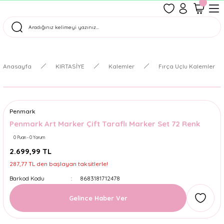
1500 TL Üzeri Ücretsiz Kargo
Tüm Siparişler Aynı Gün Kargoda!
Türkiye'nin En Eğlenceli Kırtasiyesi!
Anasayfa
KIRTASİYE
Kalemler
Fırça Uçlu Kalemler
Penmark
Penmark Art Marker Çift Taraflı Marker Set 72 Renk
0 Puan - 0 Yorum
2.699,99 TL
287,77 TL den başlayan taksitlerle!
Barkod Kodu
8683181712478
Gelince Haber Ver