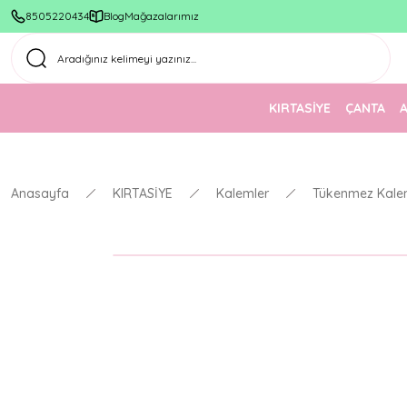
8505220434
Blog
Mağazalarımız
KIRTASİYE
ÇANTA
Anasayfa
KIRTASİYE
Kalemler
Tükenmez Kale