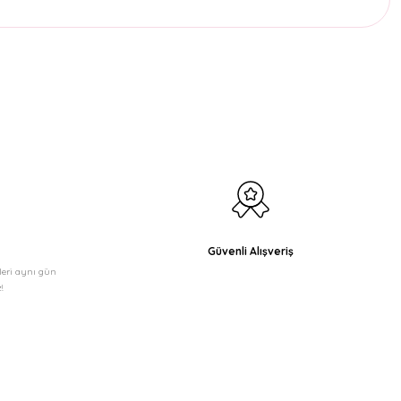
etebilirsiniz.
Güvenli Alışveriş
şleri aynı gün
!