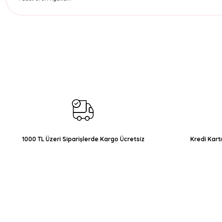
Bu ürünün fiyat bilgisi, resim, ürün açıklamalarında ve diğer konul
Görüş ve önerileriniz için teşekkür ederiz.
Ürün resmi kalitesiz, bozuk veya görüntülenemiyor.
Ürün açıklamasında eksik bilgiler bulunuyor.
Ürün bilgilerinde hatalar bulunuyor.
Ürün fiyatı diğer sitelerden daha pahalı.
Bu ürüne benzer farklı alternatifler olmalı.
1000 TL Üzeri Siparişlerde Kargo Ücretsiz
Kredi Kart