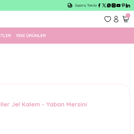
Sipariş Takibi
ETLER
YENİ ÜRÜNLER
ler Jel Kalem - Yaban Mersini