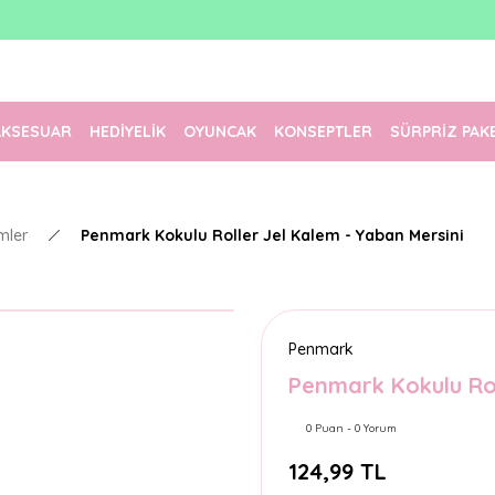
1500 TL Üzeri Ücretsiz Kargo
Tüm Siparişler Aynı Gün Kargoda!
Türkiye'nin En Eğlenceli Kırtasiyesi!
AKSESUAR
HEDİYELİK
OYUNCAK
KONSEPTLER
SÜRPRİZ PAK
mler
Penmark Kokulu Roller Jel Kalem - Yaban Mersini
Penmark
Penmark Kokulu Rol
0 Puan - 0 Yorum
124,99 TL