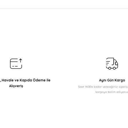
arda yetersiz gördüğünüz noktaları öneri formunu kullanarak tarafımıza il
Bu ürüne ilk yorumu siz yapın!
Yorum Yaz
ı, Havale ve Kapıda Ödeme ile
Aynı Gün Kargo
Alışveriş
Saat 14:00'e kadar vereceğiniz sipari
kargoya teslim ediyoruz
Gönder