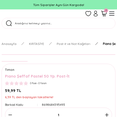
Tüm Siparişler Aynı Gün Kargoda!
0
Anasayfa
KIRTASİYE
Post-it ve Not Kağıtları
Piano Şef
Timon
Piano Şeffaf Pastel 50 Yp. Post-İt
0 Puan - 0 Yorum
59,99 TL
6,39 TL den başlayan taksitlerle!
Barkod Kodu
8698684395493