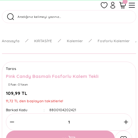
1500 TL Üzeri Ücretsiz Kargo
Tüm Siparişler Aynı Gün Kargoda!
Türkiye'nin En Eğlenceli Kırtasiyesi!
Anasayfa
KIRTASİYE
Kalemler
Fosforlu Kalemler
Taros
Pink Candy Basmalı Fosforlu Kalem Tekli
0 Puan - 0 Yorum
109,99 TL
11,72 TL den başlayan taksitlerle!
Barkod Kodu
8800104202421