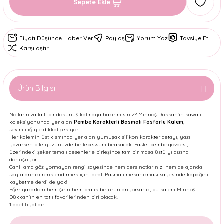
Sepete Ekle
Fiyatı Düşünce Haber Ver
Paylaş
Yorum Yaz
Tavsiye Et
Karşılaştır
Ürün Bilgisi
Notlarınıza tatlı bir dokunuş katmaya hazır mısınız? Minnoş Dükkan’ın kawaii
koleksiyonunda yer alan
Pembe Karakterli Basmalı Fosforlu Kalem
,
sevimliliğiyle dikkat çekiyor.
Her kalemin üst kısmında yer alan yumuşak silikon karakter detayı, yazı
yazarken bile yüzünüzde bir tebessüm bırakacak. Pastel pembe gövdesi,
üzerindeki şeker temalı desenlerle birleşince tam bir masa üstü yıldızına
dönüşüyor!
Canlı ama göz yormayan rengi sayesinde hem ders notlarınızı hem de ajanda
sayfalarınızı renklendirmek için ideal. Basmalı mekanizması sayesinde kapağını
kaybetme derdi de yok!
Eğer yazarken hem şirin hem pratik bir ürün arıyorsanız, bu kalem Minnoş
Dükkan’ın en tatlı favorilerinden biri olacak.
1 adet fiyatıdır.