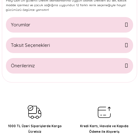
Play-Doh’un güvenli üretim standartlarına uygun olarak üretilen bu set, toksik
madde içermez ve çocuk sağlığına uygundur. 12 farklı renk seçeneğiyle hayal
gücünüzü özgürce yansıtın!
Yorumlar
Taksit Seçenekleri
Bu ürüne ilk yorumu siz yapın!
Önerileriniz
Yorum Yaz
Bu ürünün fiyat bilgisi, resim, ürün açıklamalarında ve diğer
konularda yetersiz gördüğünüz noktaları öneri formunu
kullanarak tarafımıza iletebilirsiniz.
Görüş ve önerileriniz için teşekkür ederiz.
Ürün resmi kalitesiz, bozuk veya görüntülenemiyor.
Ürün açıklamasında eksik bilgiler bulunuyor.
1000 TL Üzeri Siparişlerde Kargo
Kredi Kartı, Havale ve Kapıda
Ücretsiz
Ödeme ile Alışveriş
Ürün bilgilerinde hatalar bulunuyor.