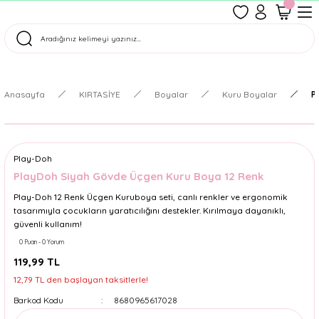
1500 TL Üzeri Ücretsiz Kargo
Tüm Siparişler Aynı Gün Kargoda!
Türkiye'nin En Eğlenceli Kırtasiyesi!
Anasayfa
KIRTASİYE
Boyalar
Kuru Boyalar
P
Play-Doh
PlayDoh Siyah Gövde Üçgen Kuru Boya 12 Renk
Play-Doh 12 Renk Üçgen Kuruboya seti, canlı renkler ve ergonomik
tasarımıyla çocukların yaratıcılığını destekler. Kırılmaya dayanıklı,
güvenli kullanım!
0 Puan - 0 Yorum
119,99 TL
12,79 TL den başlayan taksitlerle!
Barkod Kodu
8680965617028