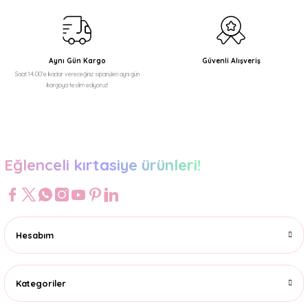
Ürün fiyatı diğer sitelerden daha pahalı.
Bu ürüne benzer farklı alternatifler olmalı.
Aynı Gün Kargo
Güvenli Alışveriş
Saat 14:00'e kadar vereceğiniz siparişleri aynı gün
kargoya teslim ediyoruz!
Gönder
Eğlenceli kırtasiye ürünleri!
Hesabım
Kategoriler