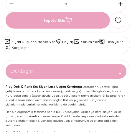
Sepete Ekle
Fiyatı Düşünce Haber Ver
Paylaş
Yorum Yaz
Tavsiye Et
Karşılaştır
Ürün Bilgisi
Play-Doh 12 Renk Set Siyah Lata Üçgen Kuruboya
, çocukların yaratıcılığını
geliştirmek için özel olarak tasarlanmış, canlı ve yoğun renkleriyle öne çıkan bir
kuru boya setidir. Üçgen gövde yapısı, doğru kalem tutma alışkanlığı kazandırarak
küçük ellerin rahat kavramasını sağlar. Kaliteli pigmentleri sayesinde
çizimlerinizde parlak ve kalıcı renkler elde edebilirsiniz.
Her biri ergonomik tasarıma sahip bu kuruboyalar, kırılmaya karşı dayanıklı uç
yapısıyla uzun süreli kullanım sunar. Okulda, evde veya sanat etkinliklerinde
güvenle kullanılabilir. Siyah lata gövdesi, şık bir görünüm ve ekstra sağlamlık
kazandırır.