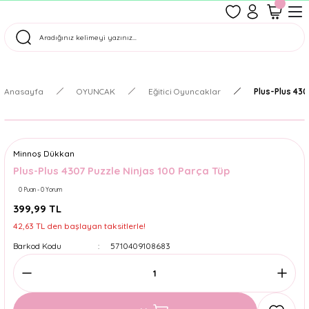
1500 TL Üzeri Ücretsiz Kargo
Tüm Siparişler Aynı Gün Kargoda!
Türkiye'nin En Eğlenceli Kırtasiyesi!
Anasayfa
OYUNCAK
Eğitici Oyuncaklar
Plus-Plus 430
Minnoş Dükkan
Plus-Plus 4307 Puzzle Ninjas 100 Parça Tüp
0 Puan - 0 Yorum
399,99 TL
42,63 TL den başlayan taksitlerle!
Barkod Kodu
5710409108683