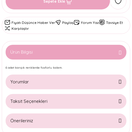
Sepete Ekle
Fiyatı Düşünce Haber Ver
Paylaş
Yorum Yaz
Tavsiye Et
Karşılaştır
Ürün Bilgisi
6 adet karışık renklerde fosforlu kalem.
Yorumlar
Taksit Seçenekleri
Bu ürüne ilk yorumu siz yapın!
Önerileriniz
Yorum Yaz