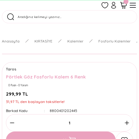
1500 TL Üzeri Ücretsiz Kargo
Tüm Siparişler Aynı Gün Kargoda!
Türkiye'nin En Eğlenceli Kırtasiyesi!
Anasayfa
KIRTASİYE
Kalemler
Fosforlu Kalemler
Taros
Pörtlek Göz Fosforlu Kalem 6 Renk
0 Puan - 0 Yorum
299,99 TL
31,97 TL den başlayan taksitlerle!
Barkod Kodu
8800401202445