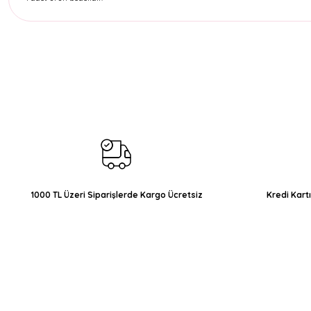
Bu ürünün fiyat bilgisi, resim, ürün açıklamalarında ve diğer konul
Görüş ve önerileriniz için teşekkür ederiz.
Ürün resmi kalitesiz, bozuk veya görüntülenemiyor.
Ürün açıklamasında eksik bilgiler bulunuyor.
Ürün bilgilerinde hatalar bulunuyor.
Ürün fiyatı diğer sitelerden daha pahalı.
Bu ürüne benzer farklı alternatifler olmalı.
1000 TL Üzeri Siparişlerde Kargo Ücretsiz
Kredi Kart