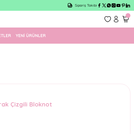
Sipariş Takibi
ETLER
YENİ ÜRÜNLER
ak Çizgili Bloknot