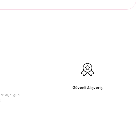
etebilirsiniz.
Güvenli Alışveriş
şleri aynı gün
!