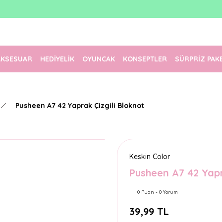
1500 TL Üzeri Ücretsiz Kargo
Tüm Siparişler Aynı Gün Kargoda!
Türkiye'nin En Eğlenceli Kırtasiyesi!
AKSESUAR
HEDİYELİK
OYUNCAK
KONSEPTLER
SÜRPRİZ PAK
Pusheen A7 42 Yaprak Çizgili Bloknot
Keskin Color
Pusheen A7 42 Yapr
0 Puan - 0 Yorum
39,99 TL