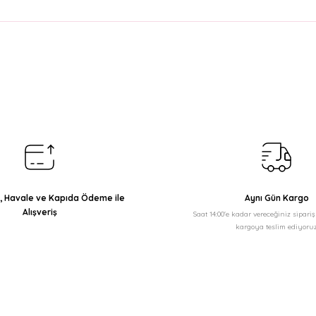
arda yetersiz gördüğünüz noktaları öneri formunu kullanarak tarafımıza il
Bu ürüne ilk yorumu siz yapın!
Yorum Yaz
ı, Havale ve Kapıda Ödeme ile
Aynı Gün Kargo
Alışveriş
Saat 14:00'e kadar vereceğiniz sipari
kargoya teslim ediyoruz
Gönder