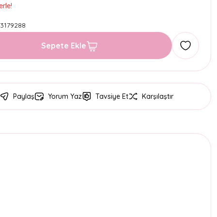
rle!
3179288
Sepete Ekle
Paylaş
Yorum Yaz
Tavsiye Et
Karşılaştır