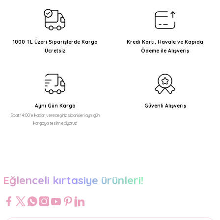
Görüş ve önerileriniz için teşekkür ederiz.
Ürün resmi kalitesiz, bozuk veya görüntülenemiyor.
Ürün açıklamasında eksik bilgiler bulunuyor.
1000 TL Üzeri Siparişlerde Kargo
Kredi Kartı, Havale ve Kapıda
Ücretsiz
Ödeme ile Alışveriş
Ürün bilgilerinde hatalar bulunuyor.
Ürün fiyatı diğer sitelerden daha pahalı.
Bu ürüne benzer farklı alternatifler olmalı.
Aynı Gün Kargo
Güvenli Alışveriş
Saat 14:00'e kadar vereceğiniz siparişleri aynı gün
kargoya teslim ediyoruz!
Gönder
Eğlenceli kırtasiye ürünleri!