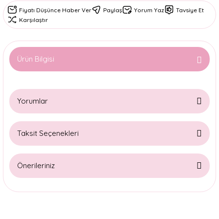
Fiyatı Düşünce Haber Ver
Paylaş
Yorum Yaz
Tavsiye Et
Karşılaştır
Ürün Bilgisi
Yorumlar
Taksit Seçenekleri
Bu ürüne ilk yorumu siz yapın!
Önerileriniz
Yorum Yaz
Bu ürünün fiyat bilgisi, resim, ürün açıklamalarında ve diğer
konularda yetersiz gördüğünüz noktaları öneri formunu
kullanarak tarafımıza iletebilirsiniz.