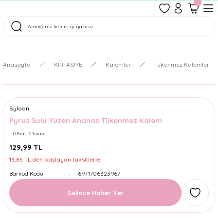
1500 TL Üzeri Ücretsiz Kargo
Tüm Siparişler Aynı Gün Kargoda!
Türkiye'nin En Eğlenceli Kırtasiyesi!
Anasayfa
KIRTASİYE
Kalemler
Tükenmez Kalemler
Syloon
Pyrus Sulu Yüzen Ananas Tükenmez Kalem
0 Puan - 0 Yorum
129,99 TL
13,85 TL den başlayan taksitlerle!
Barkod Kodu
6971706323967
Gelince Haber Ver