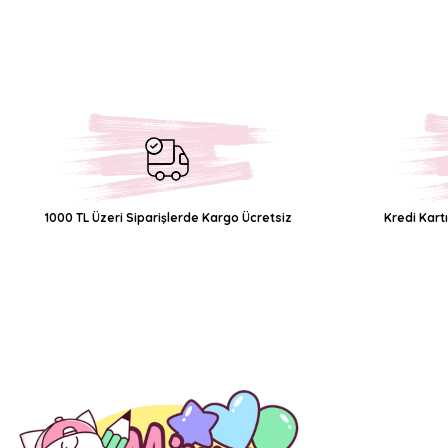
Görüş ve önerileriniz için teşekkür ederiz.
Ürün resmi kalitesiz, bozuk veya görüntülenemiyor.
Ürün açıklamasında eksik bilgiler bulunuyor.
Ürün bilgilerinde hatalar bulunuyor.
Ürün fiyatı diğer sitelerden daha pahalı.
Bu ürüne benzer farklı alternatifler olmalı.
1000 TL Üzeri Siparişlerde Kargo Ücretsiz
Kredi Kart