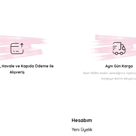
Bu ürüne ilk yorumu siz yapın!
Yorum Yaz
ı, Havale ve Kapıda Ödeme ile
Aynı Gün Kargo
Alışveriş
Saat 14:00'e kadar vereceğiniz sipari
kargoya teslim ediyoruz
Gönder
Hesabım
Yeni Üyelik