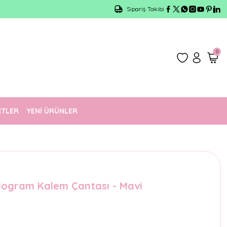
Türkiye'nin En Eğlenceli Kırtasiyesi!
Sipariş Takibi
0
ETLER
YENİ ÜRÜNLER
ogram Kalem Çantası - Mavi