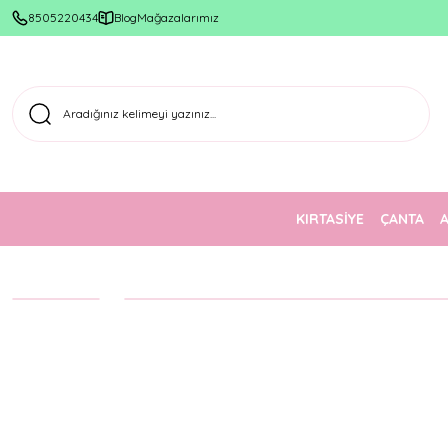
1500 TL Üzeri Ücretsiz Kargo
8505220434
Blog
Mağazalarımız
KIRTASİYE
ÇANTA