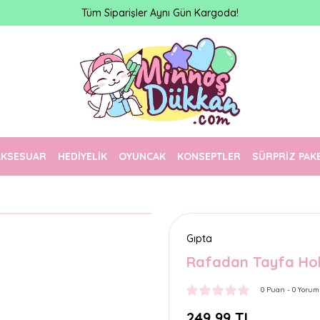
Tüm Siparişler Aynı Gün Kargoda!
AKSESUAR
HEDİYELİK
OYUNCAK
KONSEPTLER
SÜRPRİZ PAK
Gıpta
Rafadan Tayfa Hol
0 Puan - 0 Yorum
249,99 TL