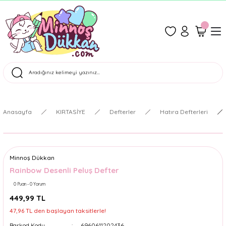
1500 TL Üzeri Ücretsiz Kargo
Tüm Siparişler Aynı Gün Kargoda!
Türkiye'nin En Eğlenceli Kırtasiyesi!
Anasayfa
KIRTASİYE
Defterler
Hatıra Defterleri
Minnoş Dükkan
Rainbow Desenli Peluş Defter
0 Puan - 0 Yorum
449,99 TL
47,96 TL den başlayan taksitlerle!
Barkod Kodu
6960611202436