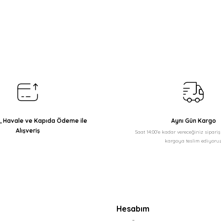
arda yetersiz gördüğünüz noktaları öneri formunu kullanarak tarafımıza il
Bu ürüne ilk yorumu siz yapın!
Yorum Yaz
ı, Havale ve Kapıda Ödeme ile
Aynı Gün Kargo
Alışveriş
Saat 14:00'e kadar vereceğiniz sipari
kargoya teslim ediyoruz
Gönder
Hesabım