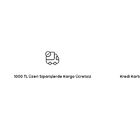
Bu ürünün fiyat bilgisi, resim, ürün açıklamalarında ve diğer konul
Görüş ve önerileriniz için teşekkür ederiz.
Ürün resmi kalitesiz, bozuk veya görüntülenemiyor.
Ürün açıklamasında eksik bilgiler bulunuyor.
Ürün bilgilerinde hatalar bulunuyor.
Ürün fiyatı diğer sitelerden daha pahalı.
Bu ürüne benzer farklı alternatifler olmalı.
1000 TL Üzeri Siparişlerde Kargo Ücretsiz
Kredi Kart