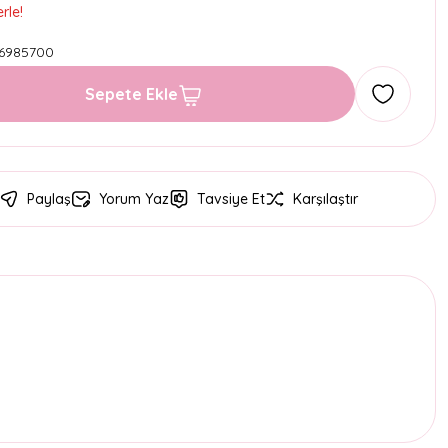
rle!
6985700
Sepete Ekle
Paylaş
Yorum Yaz
Tavsiye Et
Karşılaştır