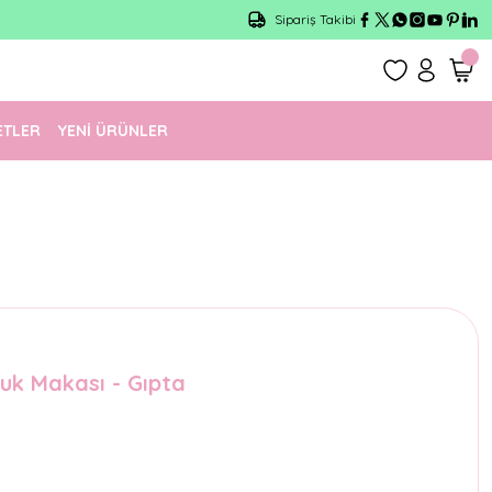
Sipariş Takibi
ETLER
YENİ ÜRÜNLER
cuk Makası - Gıpta