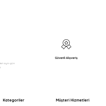
etebilirsiniz.
Güvenli Alışveriş
şleri aynı gün
!
Kategoriler
Müşteri Hizmetleri