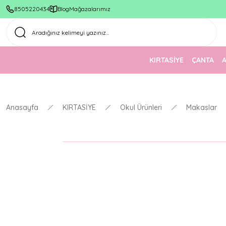
8505220434
Blog
Mağazalarımız
KIRTASİYE
ÇANTA
Anasayfa
KIRTASİYE
Okul Ürünleri
Makaslar