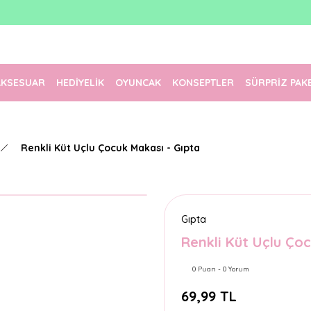
1500 TL Üzeri Ücretsiz Kargo
Tüm Siparişler Aynı Gün Kargoda!
Türkiye'nin En Eğlenceli Kırtasiyesi!
AKSESUAR
HEDİYELİK
OYUNCAK
KONSEPTLER
SÜRPRİZ PAK
Renkli Küt Uçlu Çocuk Makası - Gıpta
Gıpta
Renkli Küt Uçlu Ço
0 Puan - 0 Yorum
69,99 TL