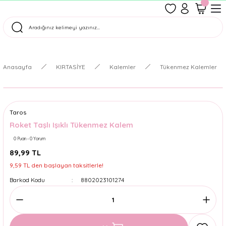
1500 TL Üzeri Ücretsiz Kargo
Tüm Siparişler Aynı Gün Kargoda!
Türkiye'nin En Eğlenceli Kırtasiyesi!
Anasayfa
KIRTASİYE
Kalemler
Tükenmez Kalemler
Taros
Roket Taşlı Işıklı Tükenmez Kalem
0 Puan - 0 Yorum
89,99 TL
9,59 TL den başlayan taksitlerle!
Barkod Kodu
8802023101274