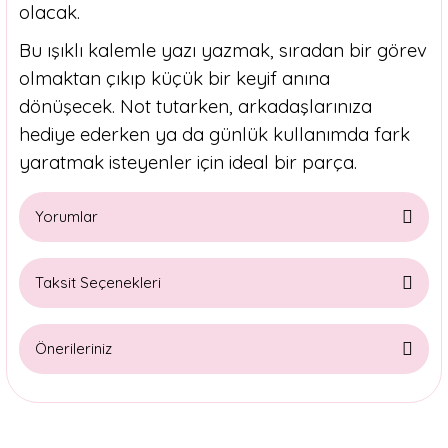
olacak.
Bu ışıklı kalemle yazı yazmak, sıradan bir görev
olmaktan çıkıp küçük bir keyif anına
dönüşecek. Not tutarken, arkadaşlarınıza
hediye ederken ya da günlük kullanımda fark
yaratmak isteyenler için ideal bir parça.
Yorumlar
Taksit Seçenekleri
Bu ürüne ilk yorumu siz yapın!
Önerileriniz
Yorum Yaz
Bu ürünün fiyat bilgisi, resim, ürün açıklamalarında ve diğer
konularda yetersiz gördüğünüz noktaları öneri formunu
kullanarak tarafımıza iletebilirsiniz.