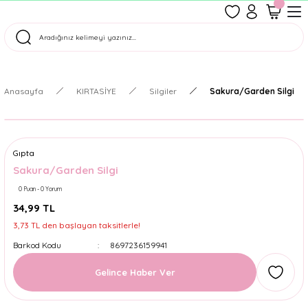
1500 TL Üzeri Ücretsiz Kargo
Tüm Siparişler Aynı Gün Kargoda!
Türkiye'nin En Eğlenceli Kırtasiyesi!
Anasayfa
KIRTASİYE
Silgiler
Sakura/Garden Silgi
Gıpta
Sakura/Garden Silgi
0 Puan - 0 Yorum
34,99 TL
3,73 TL den başlayan taksitlerle!
Barkod Kodu
8697236159941
Gelince Haber Ver