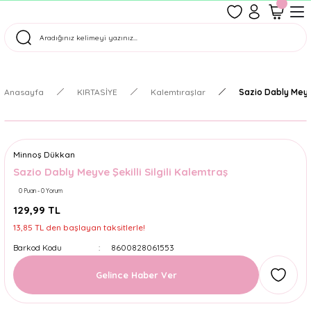
1500 TL Üzeri Ücretsiz Kargo
Tüm Siparişler Aynı Gün Kargoda!
Türkiye'nin En Eğlenceli Kırtasiyesi!
Anasayfa
KIRTASİYE
Kalemtıraşlar
Sazio Dably Meyve
Minnoş Dükkan
Sazio Dably Meyve Şekilli Silgili Kalemtraş
0 Puan - 0 Yorum
129,99 TL
13,85 TL den başlayan taksitlerle!
Barkod Kodu
8600828061553
Gelince Haber Ver