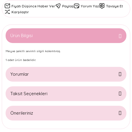
Fiyatı Düşünce Haber Ver
Paylaş
Yorum Yaz
Tavsiye Et
Karşılaştır
Ürün Bilgisi
Meyve şekilli sevimli silgili kalemtıraş.
1 adet ürün bedelidir.
Yorumlar
Taksit Seçenekleri
Bu ürüne ilk yorumu siz yapın!
Önerileriniz
Yorum Yaz
Bu ürünün fiyat bilgisi, resim, ürün açıklamalarında ve diğer