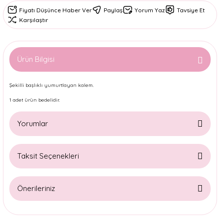
Fiyatı Düşünce Haber Ver
Paylaş
Yorum Yaz
Tavsiye Et
Karşılaştır
Ürün Bilgisi
Şekilli başlıklı yumurtlayan kalem.
1 adet ürün bedelidir.
Yorumlar
Taksit Seçenekleri
Bu ürüne ilk yorumu siz yapın!
Önerileriniz
Yorum Yaz
Bu ürünün fiyat bilgisi, resim, ürün açıklamalarında ve diğer