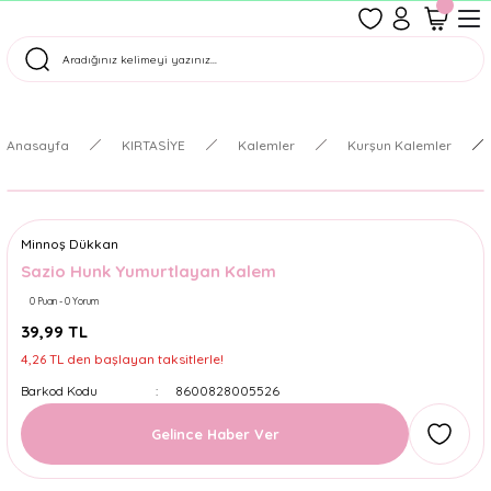
1500 TL Üzeri Ücretsiz Kargo
Tüm Siparişler Aynı Gün Kargoda!
Türkiye'nin En Eğlenceli Kırtasiyesi!
Anasayfa
KIRTASİYE
Kalemler
Kurşun Kalemler
Minnoş Dükkan
Sazio Hunk Yumurtlayan Kalem
0 Puan - 0 Yorum
39,99 TL
4,26 TL den başlayan taksitlerle!
Barkod Kodu
8600828005526
Gelince Haber Ver