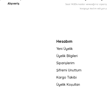
Alışveriş
Saat 14:00'e kadar vereceğiniz sipari
kargoya teslim ediyoruz
Gönder
Hesabım
Yeni Üyelik
Üyelik Bilgileri
Siparişlerim
Şifremi Unuttum
Kargo Takibi
Üyelik Koşulları