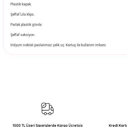
Plastik kapak.
Şeffaf Lila klips.
Parlak plastik gövde.
Şeffaf seksiyon.
İridyum noktalı paslanmaz çelik uç. Kartuş ile kullanım imkanı.
Bu ürünün fiyat bilgisi, resim, ürün açıklamalarında ve diğer konul
Görüş ve önerileriniz için teşekkür ederiz.
Ürün resmi kalitesiz, bozuk veya görüntülenemiyor.
Ürün açıklamasında eksik bilgiler bulunuyor.
Ürün bilgilerinde hatalar bulunuyor.
Ürün fiyatı diğer sitelerden daha pahalı.
Bu ürüne benzer farklı alternatifler olmalı.
1000 TL Üzeri Siparişlerde Kargo Ücretsiz
Kredi Kart