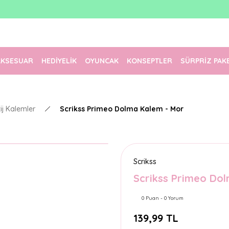
1500 TL Üzeri Ücretsiz Kargo
Tüm Siparişler Aynı Gün Kargoda!
Türkiye'nin En Eğlenceli Kırtasiyesi!
AKSESUAR
HEDİYELİK
OYUNCAK
KONSEPTLER
SÜRPRİZ PAK
tij Kalemler
Scrikss Primeo Dolma Kalem - Mor
Scrikss
Scrikss Primeo Do
0 Puan - 0 Yorum
139,99 TL