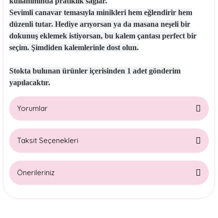
kullanımında pratiklik sağlar.
Sevimli canavar temasıyla minikleri hem eğlendirir hem
düzenli tutar. Hediye arıyorsan ya da masana neşeli bir
dokunuş eklemek istiyorsan, bu kalem çantası perfect bir
seçim. Şimdiden kalemlerinle dost olun.
Stokta bulunan ürünler içerisinden 1 adet gönderim
yapılacaktır.
Yorumlar
Taksit Seçenekleri
Bu ürüne ilk yorumu siz yapın!
Önerileriniz
Yorum Yaz
Bu ürünün fiyat bilgisi, resim, ürün açıklamalarında ve diğer
konularda yetersiz gördüğünüz noktaları öneri formunu
kullanarak tarafımıza iletebilirsiniz.