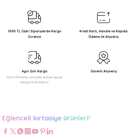
Görüş ve önerileriniz için teşekkür ederiz.
Ürün resmi kalitesiz, bozuk veya görüntülenemiyor.
Ürün açıklamasında eksik bilgiler bulunuyor.
1000 TL Üzeri Siparişlerde Kargo
Kredi Kartı, Havale ve Kapıda
Ücretsiz
Ödeme ile Alışveriş
Ürün bilgilerinde hatalar bulunuyor.
Ürün fiyatı diğer sitelerden daha pahalı.
Bu ürüne benzer farklı alternatifler olmalı.
Aynı Gün Kargo
Güvenli Alışveriş
Saat 14:00'e kadar vereceğiniz siparişleri aynı gün
kargoya teslim ediyoruz!
Gönder
Eğlenceli kırtasiye ürünleri!