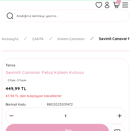
1500 TL Üzeri Ücretsiz Kargo
Tüm Siparişler Aynı Gün Kargoda!
Türkiye'nin En Eğlenceli Kırtasiyesi!
Anasayfa
ÇANTA
Kalem Çantaları
Sevimli Canavar P
Taros
Sevimli Canavar Peluş Kalem Kutusu
0 Puan - 0 Yorum
449,99 TL
47,96 TL den başlayan taksitlerle!
Barkod Kodu
8802023031472