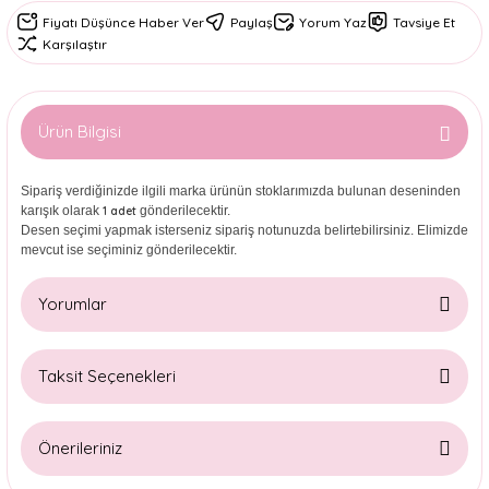
Fiyatı Düşünce Haber Ver
Paylaş
Yorum Yaz
Tavsiye Et
Karşılaştır
Ürün Bilgisi
Sipariş verdiğinizde ilgili marka ürünün stoklarımızda bulunan deseninden
karışık olarak
gönderilecektir.
1 adet
Desen seçimi yapmak isterseniz sipariş notunuzda belirtebilirsiniz. Elimizde
mevcut ise seçiminiz gönderilecektir.
Yorumlar
Taksit Seçenekleri
Bu ürüne ilk yorumu siz yapın!
Önerileriniz
Yorum Yaz