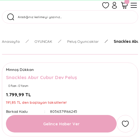
1500 TL Üzeri Ücretsiz Kargo
Tüm Siparişler Aynı Gün Kargoda!
Türkiye'nin En Eğlenceli Kırtasiyesi!
Anasayfa
OYUNCAK
Peluş Oyuncaklar
Snackles Abur
Minnoş Dükkan
Snackles Abur Cubur Dev Peluş
0 Puan - 0 Yorum
1.799,99 TL
191,85 TL den başlayan taksitlerle!
Barkod Kodu
8056379166245
Gelince Haber Ver