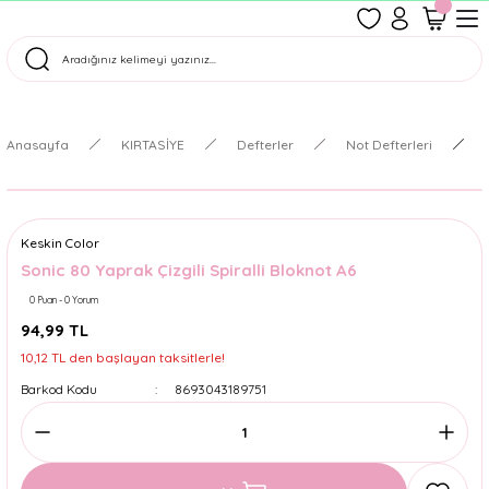
1500 TL Üzeri Ücretsiz Kargo
Tüm Siparişler Aynı Gün Kargoda!
Türkiye'nin En Eğlenceli Kırtasiyesi!
Anasayfa
KIRTASİYE
Defterler
Not Defterleri
Keskin Color
Sonic 80 Yaprak Çizgili Spiralli Bloknot A6
0 Puan - 0 Yorum
94,99 TL
10,12 TL den başlayan taksitlerle!
Barkod Kodu
8693043189751