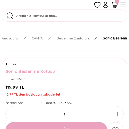
1500 TL Üzeri Ücretsiz Kargo
Tüm Siparişler Aynı Gün Kargoda!
Türkiye'nin En Eğlenceli Kırtasiyesi!
Anasayfa
ÇANTA
Beslenme Çantaları
Sonic Beslenm
Timon
Sonic Beslenme Kutusu
0 Puan - 0 Yorum
119,99 TL
12,79 TL den başlayan taksitlerle!
Barkod Kodu
8682022523662