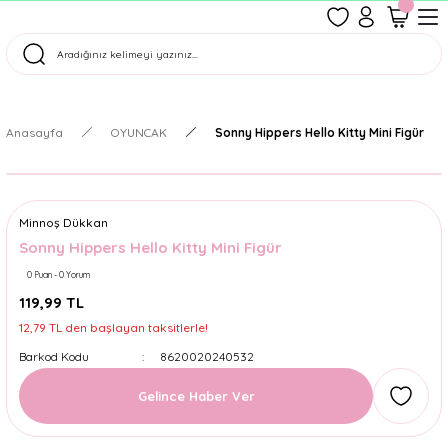
1500 TL Üzeri Ücretsiz Kargo
Tüm Siparişler Aynı Gün Kargoda!
Türkiye'nin En Eğlenceli Kırtasiyesi!
Anasayfa
OYUNCAK
Sonny Hippers Hello Kitty Mini Figür
Minnoş Dükkan
Sonny Hippers Hello Kitty Mini Figür
0 Puan - 0 Yorum
119,99 TL
12,79 TL den başlayan taksitlerle!
Barkod Kodu
8620020240532
Gelince Haber Ver