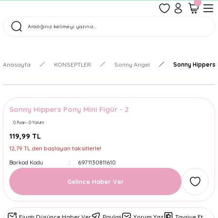
1500 TL Üzeri Ücretsiz Kargo
Tüm Siparişler Aynı Gün Kargoda!
Türkiye'nin En Eğlenceli Kırtasiyesi!
Anasayfa
KONSEPTLER
Sonny Angel
Sonny Hippers P
Sonny Hippers Pony Mini Figür - 2
0 Puan - 0 Yorum
119,99 TL
12,79 TL den başlayan taksitlerle!
Barkod Kodu
6971130811610
Gelince Haber Ver
Fiyatı Düşünce Haber Ver
Paylaş
Yorum Yaz
Tavsiye Et