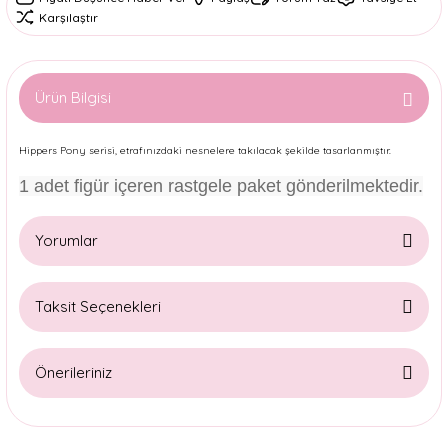
Karşılaştır
Ürün Bilgisi
Hippers Pony serisi, etrafınızdaki nesnelere takılacak şekilde tasarlanmıştır.
1 adet figür içeren rastgele paket gönderilmektedir.
Yorumlar
Taksit Seçenekleri
Bu ürüne ilk yorumu siz yapın!
Önerileriniz
Yorum Yaz
Bu ürünün fiyat bilgisi, resim, ürün açıklamalarında ve diğer
konularda yetersiz gördüğünüz noktaları öneri formunu