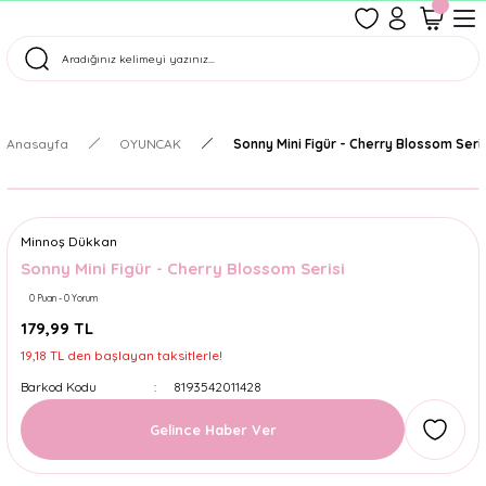
1500 TL Üzeri Ücretsiz Kargo
Tüm Siparişler Aynı Gün Kargoda!
Türkiye'nin En Eğlenceli Kırtasiyesi!
Anasayfa
OYUNCAK
Sonny Mini Figür - Cherry Blossom Seri
Minnoş Dükkan
Sonny Mini Figür - Cherry Blossom Serisi
0 Puan - 0 Yorum
179,99 TL
19,18 TL den başlayan taksitlerle!
Barkod Kodu
8193542011428
Gelince Haber Ver