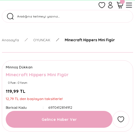
1500 TL Üzeri Ücretsiz Kargo
Tüm Siparişler Aynı Gün Kargoda!
Türkiye'nin En Eğlenceli Kırtasiyesi!
Anasayfa
OYUNCAK
Minecraft Hippers Mini Figür
Minnoş Dükkan
Minecraft Hippers Mini Figür
0 Puan - 0 Yorum
119,99 TL
12,79 TL den başlayan taksitlerle!
Barkod Kodu
6970412814912
Gelince Haber Ver