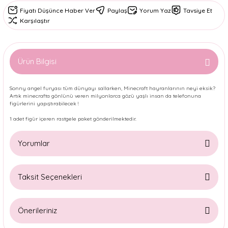
Fiyatı Düşünce Haber Ver
Paylaş
Yorum Yaz
Tavsiye Et
Karşılaştır
Ürün Bilgisi
Sonny angel furyası tüm dünyayı sallarken, Minecraft hayranlarının neyi eksik?
Artık minecrafta gönlünü veren milyonlarca gözü yaşlı insan da telefonuna
figürlerini yapıştırabilecek !
1 adet figür içeren rastgele paket gönderilmektedir.
Yorumlar
Taksit Seçenekleri
Bu ürüne ilk yorumu siz yapın!
Önerileriniz
Yorum Yaz