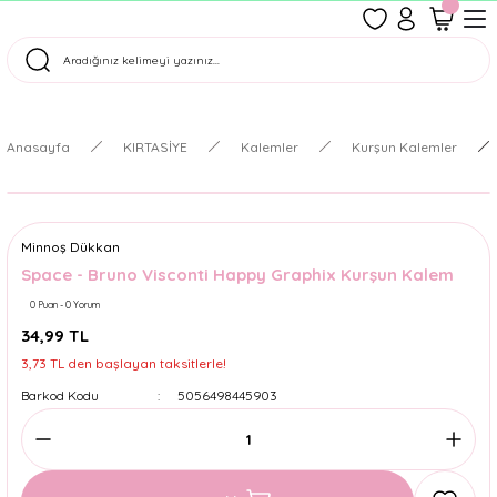
1500 TL Üzeri Ücretsiz Kargo
Tüm Siparişler Aynı Gün Kargoda!
Türkiye'nin En Eğlenceli Kırtasiyesi!
Anasayfa
KIRTASİYE
Kalemler
Kurşun Kalemler
Minnoş Dükkan
Space - Bruno Visconti Happy Graphix Kurşun Kalem
0 Puan - 0 Yorum
34,99 TL
3,73 TL den başlayan taksitlerle!
Barkod Kodu
5056498445903