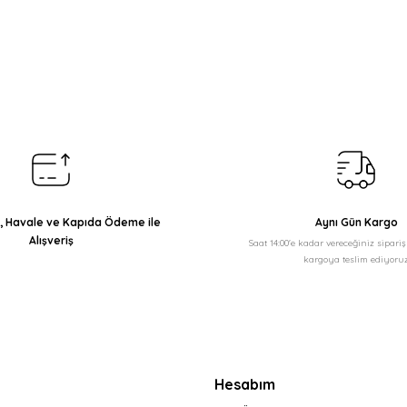
arda yetersiz gördüğünüz noktaları öneri formunu kullanarak tarafımıza il
Bu ürüne ilk yorumu siz yapın!
Yorum Yaz
ı, Havale ve Kapıda Ödeme ile
Aynı Gün Kargo
Alışveriş
Saat 14:00'e kadar vereceğiniz sipari
kargoya teslim ediyoruz
Gönder
Hesabım