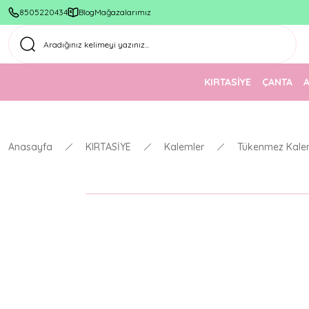
8505220434
Blog
Mağazalarımız
KIRTASİYE
ÇANTA
Anasayfa
KIRTASİYE
Kalemler
Tükenmez Kale