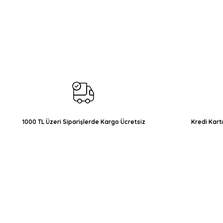
Bu ürünün fiyat bilgisi, resim, ürün açıklamalarında ve diğer konul
Görüş ve önerileriniz için teşekkür ederiz.
Ürün resmi kalitesiz, bozuk veya görüntülenemiyor.
Ürün açıklamasında eksik bilgiler bulunuyor.
Ürün bilgilerinde hatalar bulunuyor.
Ürün fiyatı diğer sitelerden daha pahalı.
Bu ürüne benzer farklı alternatifler olmalı.
1000 TL Üzeri Siparişlerde Kargo Ücretsiz
Kredi Kart