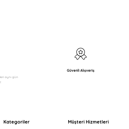
etebilirsiniz.
Güvenli Alışveriş
şleri aynı gün
!
Kategoriler
Müşteri Hizmetleri