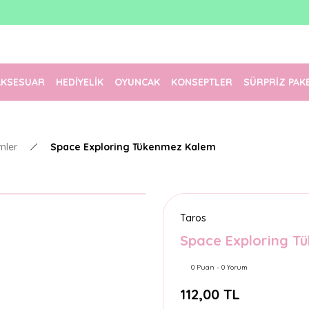
1500 TL Üzeri Ücretsiz Kargo
Tüm Siparişler Aynı Gün Kargoda!
Türkiye'nin En Eğlenceli Kırtasiyesi!
AKSESUAR
HEDİYELİK
OYUNCAK
KONSEPTLER
SÜRPRİZ PAK
mler
Space Exploring Tükenmez Kalem
Taros
Space Exploring T
0 Puan - 0 Yorum
112,00 TL