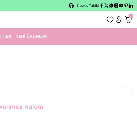
Sipariş Takibi
ETLER
YENİ ÜRÜNLER
ükenmez Kalem