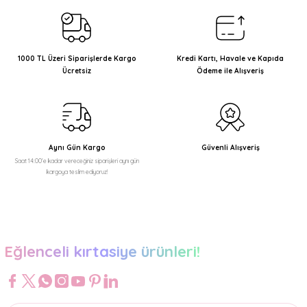
Görüş ve önerileriniz için teşekkür ederiz.
Ürün resmi kalitesiz, bozuk veya görüntülenemiyor.
Ürün açıklamasında eksik bilgiler bulunuyor.
1000 TL Üzeri Siparişlerde Kargo
Kredi Kartı, Havale ve Kapıda
Ücretsiz
Ödeme ile Alışveriş
Ürün bilgilerinde hatalar bulunuyor.
Ürün fiyatı diğer sitelerden daha pahalı.
Bu ürüne benzer farklı alternatifler olmalı.
Aynı Gün Kargo
Güvenli Alışveriş
Saat 14:00'e kadar vereceğiniz siparişleri aynı gün
kargoya teslim ediyoruz!
Gönder
Eğlenceli kırtasiye ürünleri!