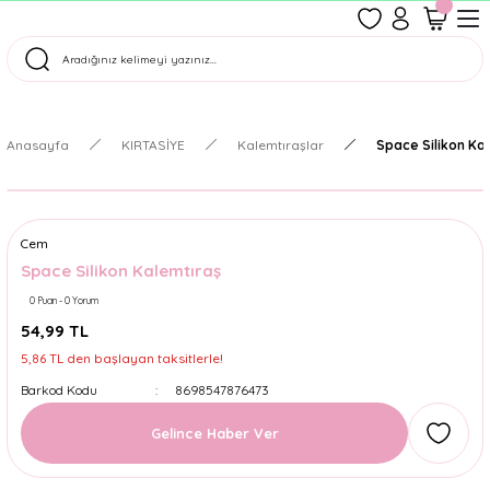
1500 TL Üzeri Ücretsiz Kargo
Tüm Siparişler Aynı Gün Kargoda!
Türkiye'nin En Eğlenceli Kırtasiyesi!
Anasayfa
KIRTASİYE
Kalemtıraşlar
Space Silikon Ka
Cem
Space Silikon Kalemtıraş
0 Puan - 0 Yorum
54,99 TL
5,86 TL den başlayan taksitlerle!
Barkod Kodu
8698547876473
Gelince Haber Ver