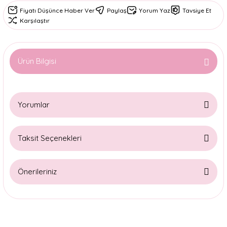
Fiyatı Düşünce Haber Ver
Paylaş
Yorum Yaz
Tavsiye Et
Karşılaştır
Ürün Bilgisi
Yorumlar
Taksit Seçenekleri
Bu ürüne ilk yorumu siz yapın!
Önerileriniz
Yorum Yaz
Bu ürünün fiyat bilgisi, resim, ürün açıklamalarında ve diğer
konularda yetersiz gördüğünüz noktaları öneri formunu
kullanarak tarafımıza iletebilirsiniz.