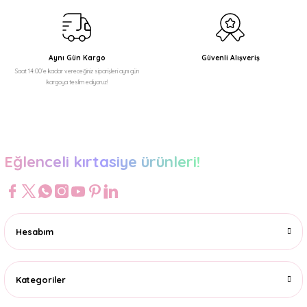
Ürün fiyatı diğer sitelerden daha pahalı.
Bu ürüne benzer farklı alternatifler olmalı.
Aynı Gün Kargo
Güvenli Alışveriş
Saat 14:00'e kadar vereceğiniz siparişleri aynı gün
kargoya teslim ediyoruz!
Gönder
Eğlenceli kırtasiye ürünleri!
Hesabım
Kategoriler