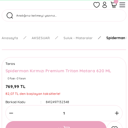
1500 TL Üzeri Ücretsiz Kargo
Tüm Siparişler Aynı Gün Kargoda!
Türkiye'nin En Eğlenceli Kırtasiyesi!
Anasayfa
AKSESUAR
Suluk - Mataralar
Spiderman K
Taros
Spiderman Kırmızı Premium Tritan Matara 620 ML
0 Puan - 0 Yorum
769,99 TL
82,07 TL den başlayan taksitlerle!
Barkod Kodu
8412497132348