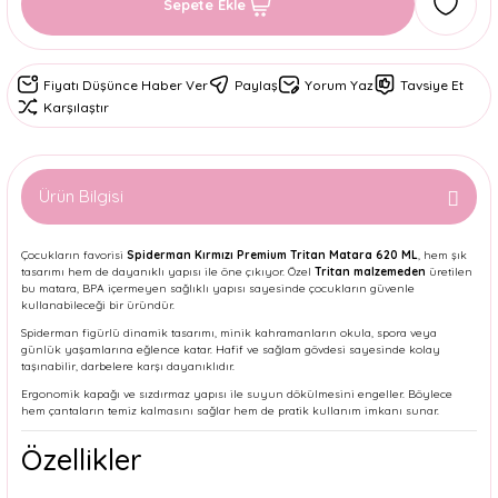
Sepete Ekle
Fiyatı Düşünce Haber Ver
Paylaş
Yorum Yaz
Tavsiye Et
Karşılaştır
Ürün Bilgisi
Çocukların favorisi
Spiderman Kırmızı Premium Tritan Matara 620 ML
, hem şık
tasarımı hem de dayanıklı yapısı ile öne çıkıyor. Özel
Tritan malzemeden
üretilen
bu matara, BPA içermeyen sağlıklı yapısı sayesinde çocukların güvenle
kullanabileceği bir üründür.
Spiderman figürlü dinamik tasarımı, minik kahramanların okula, spora veya
günlük yaşamlarına eğlence katar. Hafif ve sağlam gövdesi sayesinde kolay
taşınabilir, darbelere karşı dayanıklıdır.
Ergonomik kapağı ve sızdırmaz yapısı ile suyun dökülmesini engeller. Böylece
hem çantaların temiz kalmasını sağlar hem de pratik kullanım imkanı sunar.
Özellikler