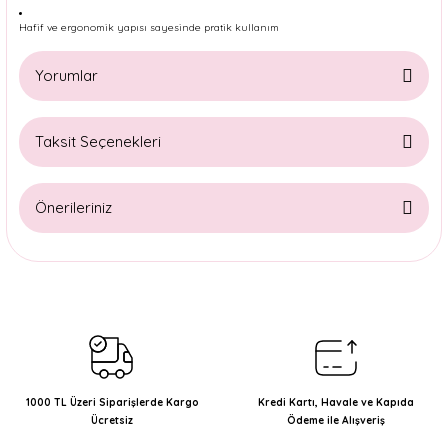
Hafif ve ergonomik yapısı sayesinde pratik kullanım
Yorumlar
Taksit Seçenekleri
Bu ürüne ilk yorumu siz yapın!
Önerileriniz
Yorum Yaz
Bu ürünün fiyat bilgisi, resim, ürün açıklamalarında ve diğer
konularda yetersiz gördüğünüz noktaları öneri formunu
kullanarak tarafımıza iletebilirsiniz.
Görüş ve önerileriniz için teşekkür ederiz.
Ürün resmi kalitesiz, bozuk veya görüntülenemiyor.
Ürün açıklamasında eksik bilgiler bulunuyor.
1000 TL Üzeri Siparişlerde Kargo
Kredi Kartı, Havale ve Kapıda
Ücretsiz
Ödeme ile Alışveriş
Ürün bilgilerinde hatalar bulunuyor.